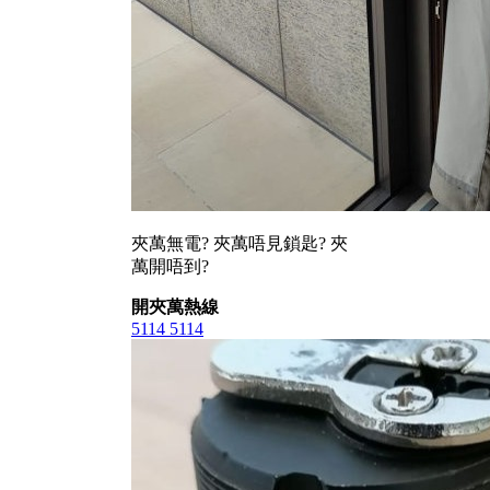
夾萬無電? 夾萬唔見鎖匙? 夾
萬開唔到?
開夾萬熱線
5114 5114