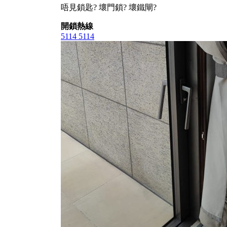
唔見鎖匙? 壞門鎖? 壞鐵閘?
開鎖熱線
5114 5114