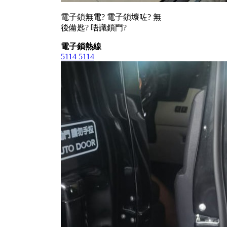
電子鎖無電? 電子鎖壞咗? 無
後備匙? 唔識鎖門?
電子鎖熱線
5114 5114