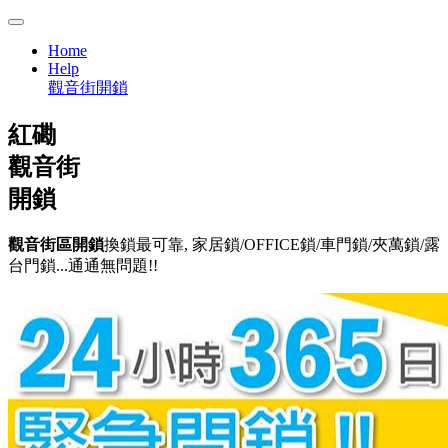
Home
Help
觀音街開鎖
紅磡
觀音街
開鎖
觀音街區開鎖
換鎖最可靠, 家居鎖/OFFICE鎖/車門鎖/夾萬鎖/露
台門鎖...通通無問題!!