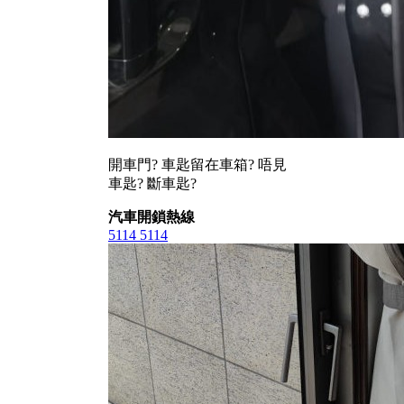
開車門? 車匙留在車箱? 唔見
車匙? 斷車匙?
汽車開鎖熱線
5114 5114