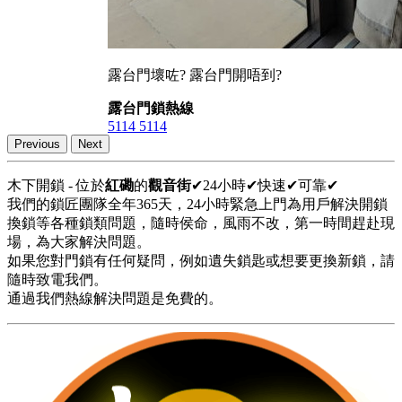
露台門壞咗? 露台門開唔到?
露台門鎖熱線
5114 5114
Previous
Next
木下開鎖 - 位於
紅磡
的
觀音街
✔24小時✔快速✔可靠✔
我們的鎖匠團隊全年365天，24小時緊急上門為用戶解決開鎖
換鎖等各種鎖類問題，隨時侯命，風雨不改，第一時間趕赴現
場，為大家解決問題。
如果您對門鎖有任何疑問，例如遺失鎖匙或想要更換新鎖，請
隨時致電我們。
通過我們熱線解決問題是免費的。