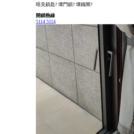
唔見鎖匙? 壞門鎖? 壞鐵閘?
開鎖熱線
5114 5114