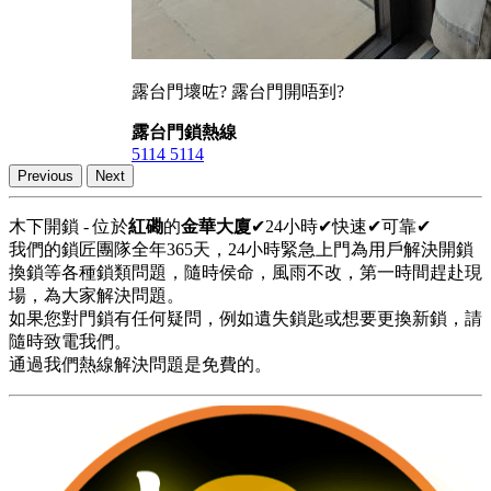
露台門壞咗? 露台門開唔到?
露台門鎖熱線
5114 5114
Previous
Next
木下開鎖 - 位於
紅磡
的
金華大廈
✔24小時✔快速✔可靠✔
我們的鎖匠團隊全年365天，24小時緊急上門為用戶解決開鎖
換鎖等各種鎖類問題，隨時侯命，風雨不改，第一時間趕赴現
場，為大家解決問題。
如果您對門鎖有任何疑問，例如遺失鎖匙或想要更換新鎖，請
隨時致電我們。
通過我們熱線解決問題是免費的。