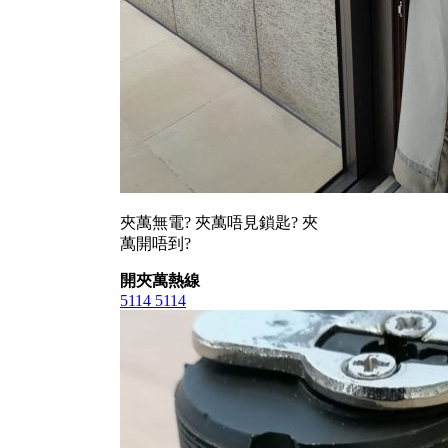
夾萬無電? 夾萬唔見鎖匙? 夾
萬開唔到?
開夾萬熱線
5114 5114