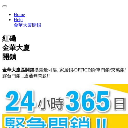
Home
Help
金華大廈開鎖
紅磡
金華大廈
開鎖
金華大廈區開鎖
換鎖最可靠, 家居鎖/OFFICE鎖/車門鎖/夾萬鎖/
露台門鎖...通通無問題!!