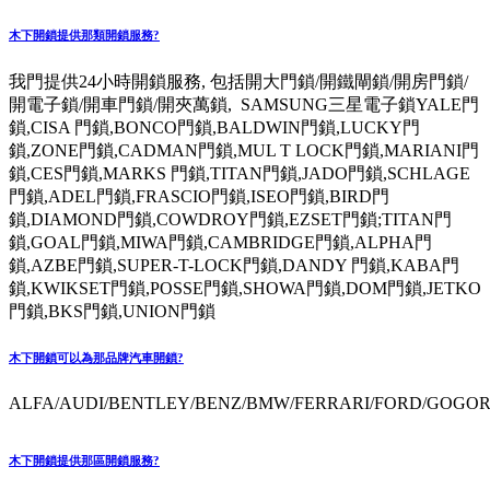
木下開鎖提供那類開鎖服務?
我門提供24小時開鎖服務, 包括開大門鎖/開鐵閘鎖/開房門鎖/
開電子鎖/開車門鎖/開夾萬鎖, SAMSUNG三星電子鎖YALE門
鎖,CISA 門鎖,BONCO門鎖,BALDWIN門鎖,LUCKY門
鎖,ZONE門鎖,CADMAN門鎖,MUL T LOCK門鎖,MARIANI門
鎖,CES門鎖,MARKS 門鎖,TITAN門鎖,JADO門鎖,SCHLAGE
門鎖,ADEL門鎖,FRASCIO門鎖,ISEO門鎖,BIRD門
鎖,DIAMOND門鎖,COWDROY門鎖,EZSET門鎖;TITAN門
鎖,GOAL門鎖,MIWA門鎖,CAMBRIDGE門鎖,ALPHA門
鎖,AZBE門鎖,SUPER-T-LOCK門鎖,DANDY 門鎖,KABA門
鎖,KWIKSET門鎖,POSSE門鎖,SHOWA門鎖,DOM門鎖,JETKO
門鎖,BKS門鎖,UNION門鎖
木下開鎖可以為那品牌汽車開鎖?
ALFA/AUDI/BENTLEY/BENZ/BMW/FERRARI/FORD/GOGORO
木下開鎖提供那區開鎖服務?