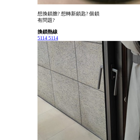
想換鎖膽? 想轉新鎖匙? 個鎖
有問題?
換鎖熱線
5114 5114