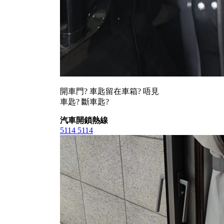
開車門? 車匙留在車箱? 唔見
車匙? 斷車匙?
汽車開鎖熱線
5114 5114