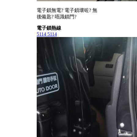
電子鎖無電? 電子鎖壞咗? 無
後備匙? 唔識鎖門?
電子鎖熱線
5114 5114