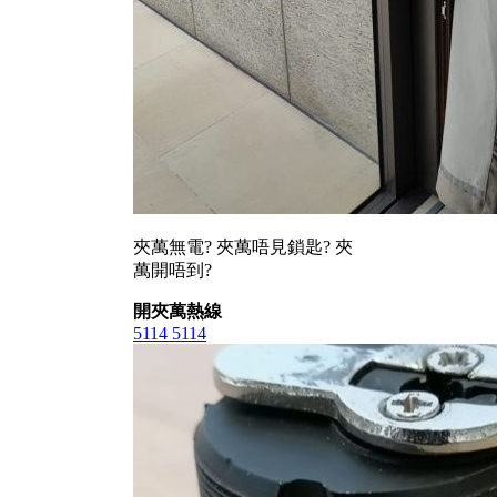
夾萬無電? 夾萬唔見鎖匙? 夾
萬開唔到?
開夾萬熱線
5114 5114