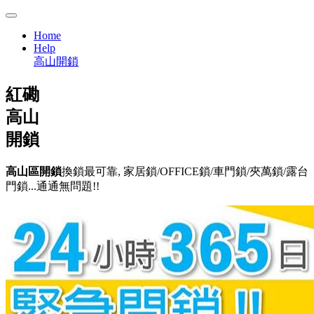
Home
Help
高山開鎖
紅磡
高山
開鎖
高山區開鎖
換鎖最可靠, 家居鎖/OFFICE鎖/車門鎖/夾萬鎖/露台
門鎖...通通無問題!!