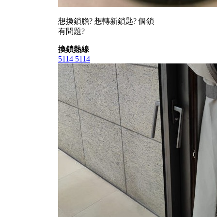
想換鎖膽? 想轉新鎖匙? 個鎖
有問題?
換鎖熱線
5114 5114