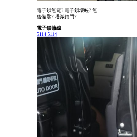
電子鎖無電? 電子鎖壞咗? 無
後備匙? 唔識鎖門?
電子鎖熱線
5114 5114