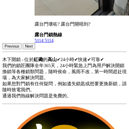
露台門壞咗? 露台門開唔到?
露台門鎖熱線
5114 5114
Previous
Next
木下開鎖 - 位於
紅磡
的
高山
✔24小時✔快速✔可靠✔
我們的鎖匠團隊全年365天，24小時緊急上門為用戶解決開鎖
換鎖等各種鎖類問題，隨時侯命，風雨不改，第一時間趕赴現
場，為大家解決問題。
如果您對門鎖有任何疑問，例如遺失鎖匙或想要更換新鎖，請
隨時致電我們。
通過我們熱線解決問題是免費的。