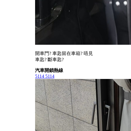
開車門? 車匙留在車箱? 唔見
車匙? 斷車匙?
汽車開鎖熱線
5114 5114