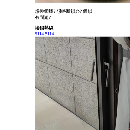
想換鎖膽? 想轉新鎖匙? 個鎖
有問題?
換鎖熱線
5114 5114