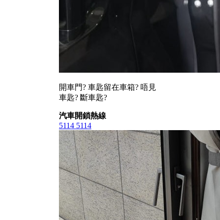
開車門? 車匙留在車箱? 唔見
車匙? 斷車匙?
汽車開鎖熱線
5114 5114