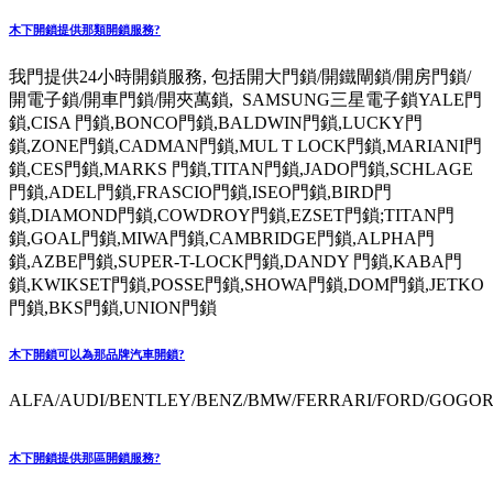
木下開鎖提供那類開鎖服務?
我門提供24小時開鎖服務, 包括開大門鎖/開鐵閘鎖/開房門鎖/
開電子鎖/開車門鎖/開夾萬鎖, SAMSUNG三星電子鎖YALE門
鎖,CISA 門鎖,BONCO門鎖,BALDWIN門鎖,LUCKY門
鎖,ZONE門鎖,CADMAN門鎖,MUL T LOCK門鎖,MARIANI門
鎖,CES門鎖,MARKS 門鎖,TITAN門鎖,JADO門鎖,SCHLAGE
門鎖,ADEL門鎖,FRASCIO門鎖,ISEO門鎖,BIRD門
鎖,DIAMOND門鎖,COWDROY門鎖,EZSET門鎖;TITAN門
鎖,GOAL門鎖,MIWA門鎖,CAMBRIDGE門鎖,ALPHA門
鎖,AZBE門鎖,SUPER-T-LOCK門鎖,DANDY 門鎖,KABA門
鎖,KWIKSET門鎖,POSSE門鎖,SHOWA門鎖,DOM門鎖,JETKO
門鎖,BKS門鎖,UNION門鎖
木下開鎖可以為那品牌汽車開鎖?
ALFA/AUDI/BENTLEY/BENZ/BMW/FERRARI/FORD/GOGORO
木下開鎖提供那區開鎖服務?