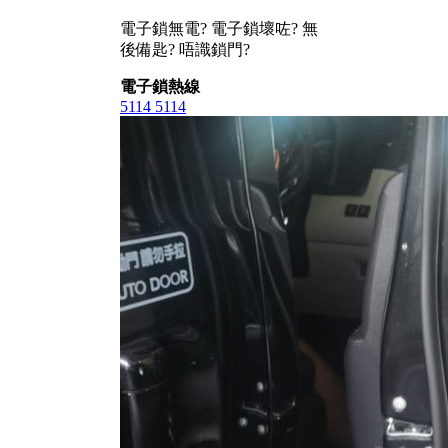
電子鎖無電? 電子鎖壞咗? 無
後備匙? 唔識鎖門?
電子鎖熱線
5114 5114