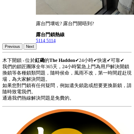
露台門壞咗? 露台門開唔到?
露台門鎖熱線
5114 5114
Previous
Next
木下開鎖 - 位於
紅磡
的
The Haddon
✔24小時✔快速✔可靠✔
我們的鎖匠團隊全年365天，24小時緊急上門為用戶解決開鎖
換鎖等各種鎖類問題，隨時侯命，風雨不改，第一時間趕赴現
場，為大家解決問題。
如果您對門鎖有任何疑問，例如遺失鎖匙或想要更換新鎖，請
隨時致電我們。
通過我們熱線解決問題是免費的。