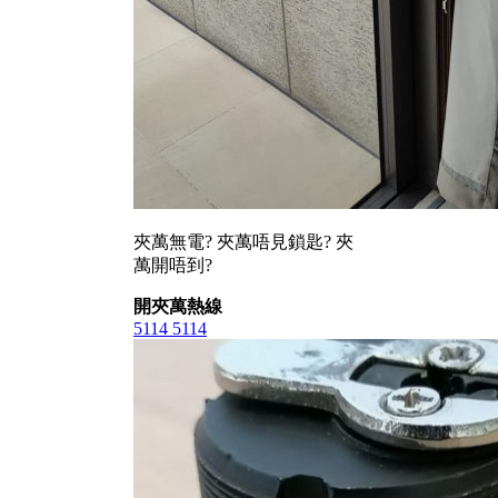
夾萬無電? 夾萬唔見鎖匙? 夾
萬開唔到?
開夾萬熱線
5114 5114