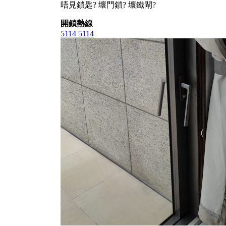
唔見鎖匙? 壞門鎖? 壞鐵閘?
開鎖熱線
5114 5114