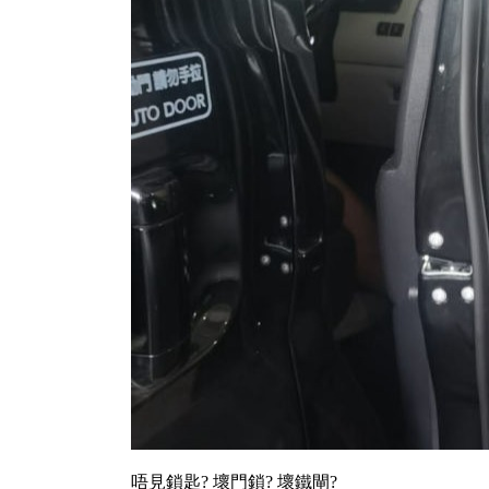
唔見鎖匙? 壞門鎖? 壞鐵閘?