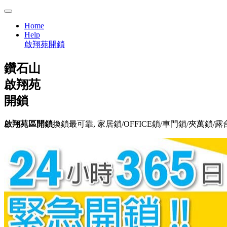
Home
Help
啟翔苑開鎖
鑽石山
啟翔苑
開鎖
啟翔苑區開鎖
換鎖最可靠, 家居鎖/OFFICE鎖/車門鎖/夾萬鎖/露台