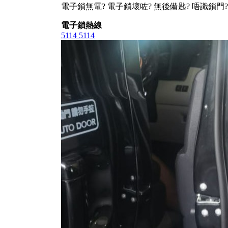
電子鎖無電? 電子鎖壞咗? 無後備匙? 唔識鎖門?
電子鎖熱線
5114 5114