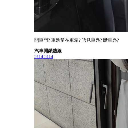
開車門? 車匙留在車箱? 唔見車匙? 斷車匙?
汽車開鎖熱線
5114 5114