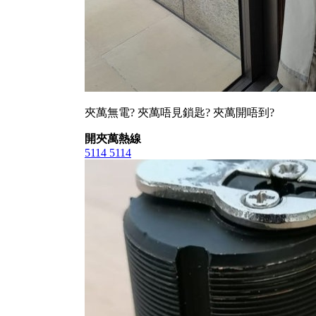
夾萬無電? 夾萬唔見鎖匙? 夾萬開唔到?
開夾萬熱線
5114 5114