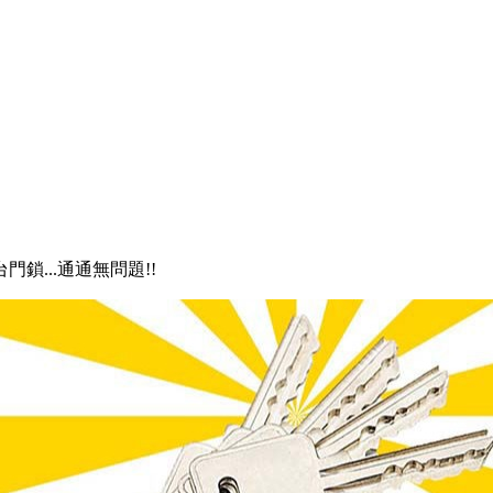
門鎖...通通無問題!!