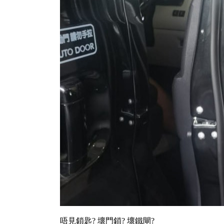
唔見鎖匙? 壞門鎖? 壞鐵閘?