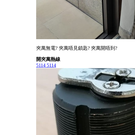
夾萬無電? 夾萬唔見鎖匙? 夾萬開唔到?
開夾萬熱線
5114 5114