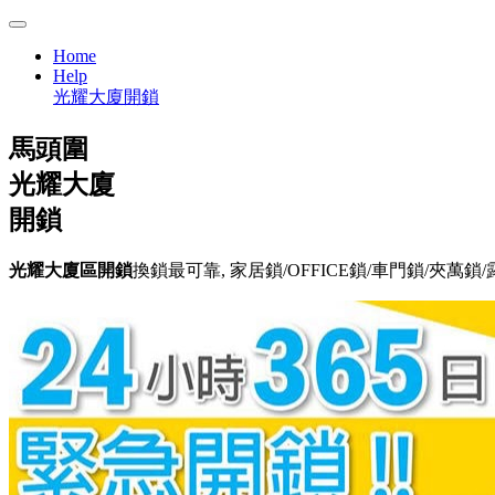
Home
Help
光耀大廈開鎖
馬頭圍
光耀大廈
開鎖
光耀大廈區開鎖
換鎖最可靠, 家居鎖/OFFICE鎖/車門鎖/夾萬鎖/