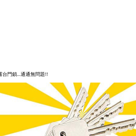
露台門鎖...通通無問題!!