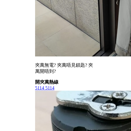
夾萬無電? 夾萬唔見鎖匙? 夾
萬開唔到?
開夾萬熱線
5114 5114