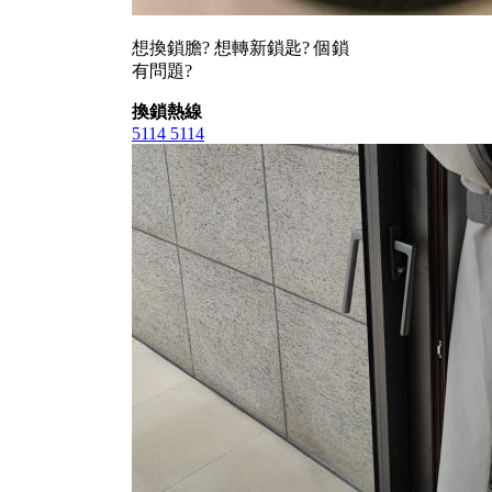
想換鎖膽? 想轉新鎖匙? 個鎖
有問題?
換鎖熱線
5114 5114