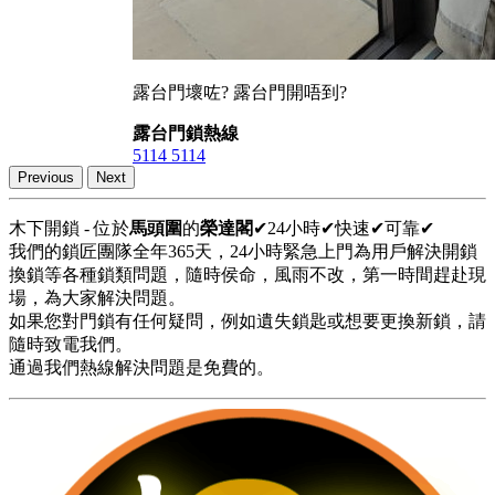
露台門壞咗? 露台門開唔到?
露台門鎖熱線
5114 5114
Previous
Next
木下開鎖 - 位於
馬頭圍
的
榮達閣
✔24小時✔快速✔可靠✔
我們的鎖匠團隊全年365天，24小時緊急上門為用戶解決開鎖
換鎖等各種鎖類問題，隨時侯命，風雨不改，第一時間趕赴現
場，為大家解決問題。
如果您對門鎖有任何疑問，例如遺失鎖匙或想要更換新鎖，請
隨時致電我們。
通過我們熱線解決問題是免費的。