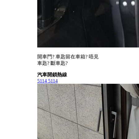
開車門? 車匙留在車箱? 唔見
車匙? 斷車匙?
汽車開鎖熱線
5114 5114