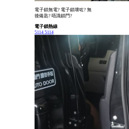
電子鎖無電? 電子鎖壞咗? 無
後備匙? 唔識鎖門?
電子鎖熱線
5114 5114