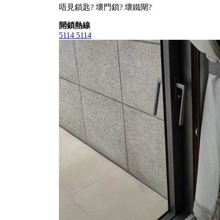
唔見鎖匙? 壞門鎖? 壞鐵閘?
開鎖熱線
5114 5114