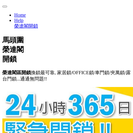
Home
Help
榮達閣開鎖
馬頭圍
榮達閣
開鎖
榮達閣區開鎖
換鎖最可靠, 家居鎖/OFFICE鎖/車門鎖/夾萬鎖/露
台門鎖...通通無問題!!