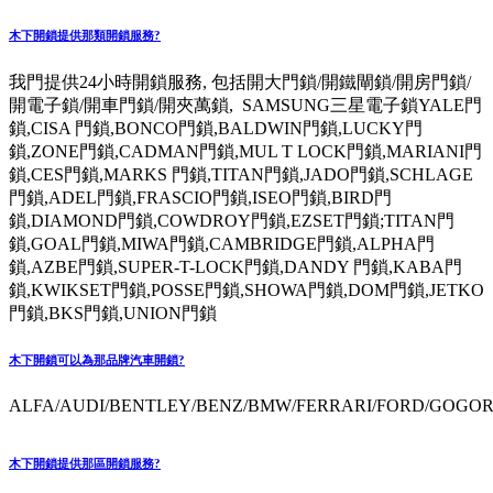
木下開鎖提供那類開鎖服務?
我門提供24小時開鎖服務, 包括開大門鎖/開鐵閘鎖/開房門鎖/
開電子鎖/開車門鎖/開夾萬鎖, SAMSUNG三星電子鎖YALE門
鎖,CISA 門鎖,BONCO門鎖,BALDWIN門鎖,LUCKY門
鎖,ZONE門鎖,CADMAN門鎖,MUL T LOCK門鎖,MARIANI門
鎖,CES門鎖,MARKS 門鎖,TITAN門鎖,JADO門鎖,SCHLAGE
門鎖,ADEL門鎖,FRASCIO門鎖,ISEO門鎖,BIRD門
鎖,DIAMOND門鎖,COWDROY門鎖,EZSET門鎖;TITAN門
鎖,GOAL門鎖,MIWA門鎖,CAMBRIDGE門鎖,ALPHA門
鎖,AZBE門鎖,SUPER-T-LOCK門鎖,DANDY 門鎖,KABA門
鎖,KWIKSET門鎖,POSSE門鎖,SHOWA門鎖,DOM門鎖,JETKO
門鎖,BKS門鎖,UNION門鎖
木下開鎖可以為那品牌汽車開鎖?
ALFA/AUDI/BENTLEY/BENZ/BMW/FERRARI/FORD/GOGORO
木下開鎖提供那區開鎖服務?