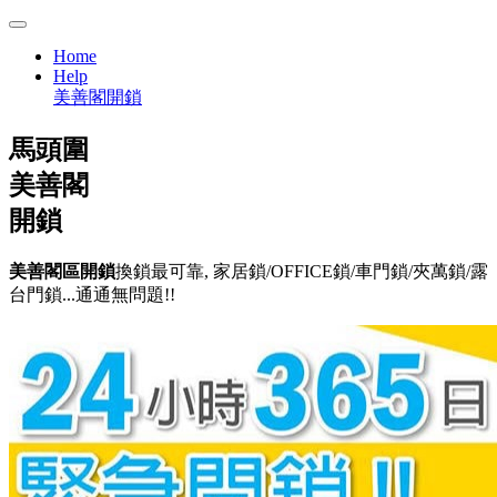
Home
Help
美善閣開鎖
馬頭圍
美善閣
開鎖
美善閣區開鎖
換鎖最可靠, 家居鎖/OFFICE鎖/車門鎖/夾萬鎖/露
台門鎖...通通無問題!!