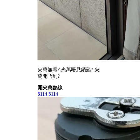
夾萬無電? 夾萬唔見鎖匙? 夾
萬開唔到?
開夾萬熱線
5114 5114