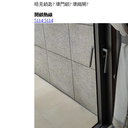
唔見鎖匙? 壞門鎖? 壞鐵閘?
開鎖熱線
5114 5114