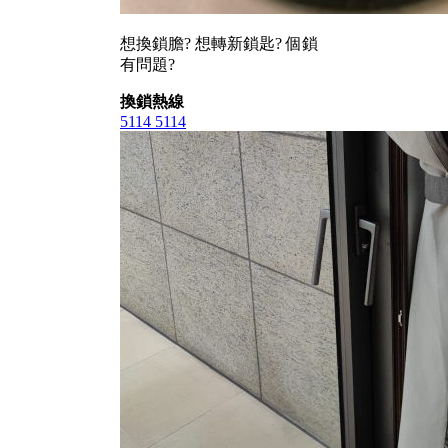
想換鎖膽? 想轉新鎖匙? 個鎖
有問題?
換鎖熱線
5114 5114