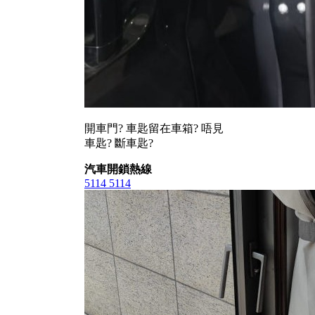
開車門? 車匙留在車箱? 唔見
車匙? 斷車匙?
汽車開鎖熱線
5114 5114