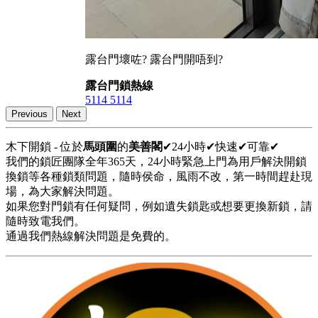
露台門壞咗? 露台門開唔到?
露台門鎖熱線
5114 5114
Previous
Next
木下開鎖 - 位於
馬頭圍
的
美善閣
✔24小時✔快速✔可靠✔
我們的鎖匠團隊全年365天，24小時緊急上門為用戶解決開鎖
換鎖等各種鎖類問題，隨時侯命，風雨不改，第一時間趕赴現
場，為大家解決問題。
如果您對門鎖有任何疑問，例如遺失鎖匙或想要更換新鎖，請
隨時致電我們。
通過我們熱線解決問題是免費的。