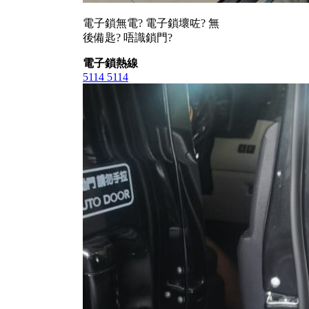
電子鎖無電? 電子鎖壞咗? 無
後備匙? 唔識鎖門?
電子鎖熱線
5114 5114