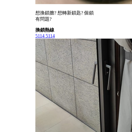
想換鎖膽? 想轉新鎖匙? 個鎖
有問題?
換鎖熱線
5114 5114