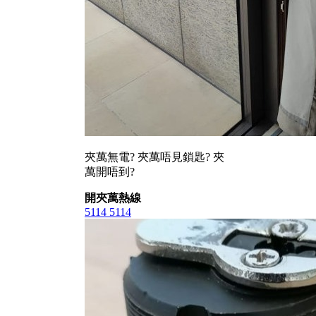
夾萬無電? 夾萬唔見鎖匙? 夾
萬開唔到?
開夾萬熱線
5114 5114