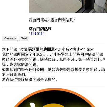
露台門壞咗? 露台門開唔到?
露台門鎖熱線
5114 5114
Previous
Next
木下開鎖 - 位於
馬頭圍
的
農圃道
✔24小時✔快速✔可靠✔
我們的鎖匠團隊全年365天，24小時緊急上門為用戶解決開鎖
換鎖等各種鎖類問題，隨時侯命，風雨不改，第一時間趕赴現
場，為大家解決問題。
如果您對門鎖有任何疑問，例如遺失鎖匙或想要更換新鎖，請
隨時致電我們。
通過我們熱線解決問題是免費的。