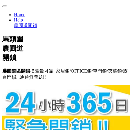
Home
Help
農圃道開鎖
馬頭圍
農圃道
開鎖
農圃道區開鎖
換鎖最可靠, 家居鎖/OFFICE鎖/車門鎖/夾萬鎖/露
台門鎖...通通無問題!!