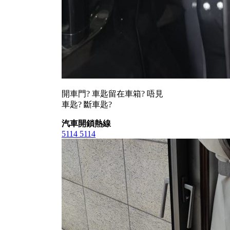
開車門? 車匙留在車箱? 唔見
車匙? 斷車匙?
汽車開鎖熱線
5114 5114