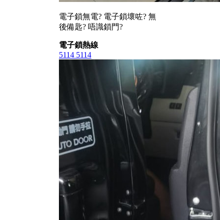
電子鎖無電? 電子鎖壞咗? 無
後備匙? 唔識鎖門?
電子鎖熱線
5114 5114