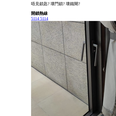
唔見鎖匙? 壞門鎖? 壞鐵閘?
開鎖熱線
5114 5114