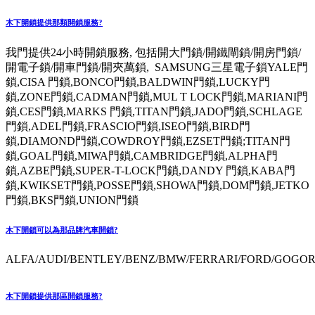
木下開鎖提供那類開鎖服務?
我門提供24小時開鎖服務, 包括開大門鎖/開鐵閘鎖/開房門鎖/
開電子鎖/開車門鎖/開夾萬鎖, SAMSUNG三星電子鎖YALE門
鎖,CISA 門鎖,BONCO門鎖,BALDWIN門鎖,LUCKY門
鎖,ZONE門鎖,CADMAN門鎖,MUL T LOCK門鎖,MARIANI門
鎖,CES門鎖,MARKS 門鎖,TITAN門鎖,JADO門鎖,SCHLAGE
門鎖,ADEL門鎖,FRASCIO門鎖,ISEO門鎖,BIRD門
鎖,DIAMOND門鎖,COWDROY門鎖,EZSET門鎖;TITAN門
鎖,GOAL門鎖,MIWA門鎖,CAMBRIDGE門鎖,ALPHA門
鎖,AZBE門鎖,SUPER-T-LOCK門鎖,DANDY 門鎖,KABA門
鎖,KWIKSET門鎖,POSSE門鎖,SHOWA門鎖,DOM門鎖,JETKO
門鎖,BKS門鎖,UNION門鎖
木下開鎖可以為那品牌汽車開鎖?
ALFA/AUDI/BENTLEY/BENZ/BMW/FERRARI/FORD/GOGORO
木下開鎖提供那區開鎖服務?