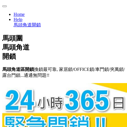
Home
Help
馬頭角道開鎖
馬頭圍
馬頭角道
開鎖
馬頭角道區開鎖
換鎖最可靠, 家居鎖/OFFICE鎖/車門鎖/夾萬鎖/
露台門鎖...通通無問題!!