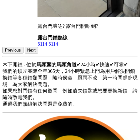
露台門壞咗? 露台門開唔到?
露台門鎖熱線
5114 5114
Previous
Next
木下開鎖 - 位於
馬頭圍
的
馬頭角道
✔24小時✔快速✔可靠✔
我們的鎖匠團隊全年365天，24小時緊急上門為用戶解決開鎖
換鎖等各種鎖類問題，隨時侯命，風雨不改，第一時間趕赴現
場，為大家解決問題。
如果您對門鎖有任何疑問，例如遺失鎖匙或想要更換新鎖，請
隨時致電我們。
通過我們熱線解決問題是免費的。