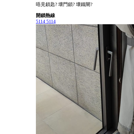
唔見鎖匙? 壞門鎖? 壞鐵閘?
開鎖熱線
5114 5114