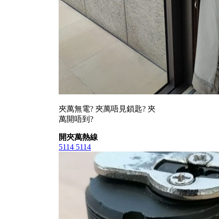
夾萬無電? 夾萬唔見鎖匙? 夾
萬開唔到?
開夾萬熱線
5114 5114