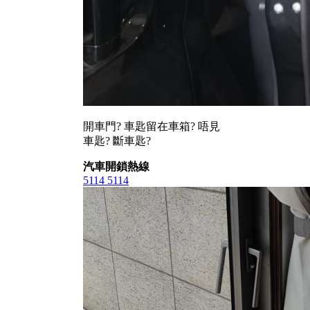
開車門? 車匙留在車箱? 唔見
車匙? 斷車匙?
汽車開鎖熱線
5114 5114