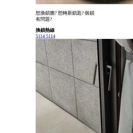
想換鎖膽? 想轉新鎖匙? 個鎖
有問題?
換鎖熱線
5114 5114