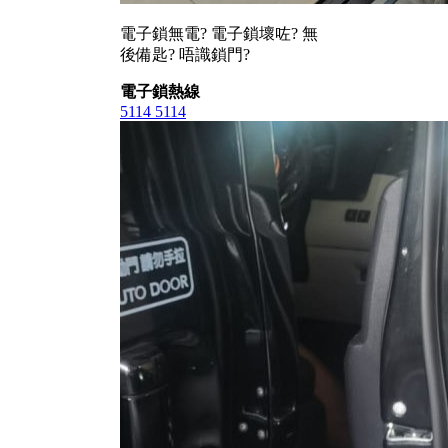
電子鎖無電? 電子鎖壞咗? 無
後備匙? 唔識鎖門?
電子鎖熱線
5114 5114