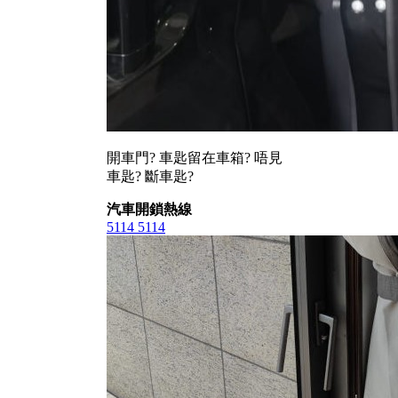
開車門? 車匙留在車箱? 唔見
車匙? 斷車匙?
汽車開鎖熱線
5114 5114