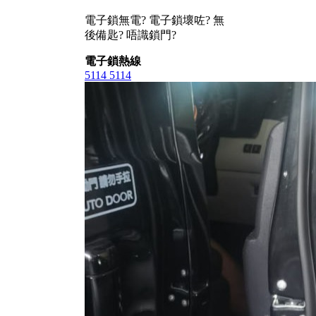
電子鎖無電? 電子鎖壞咗? 無
後備匙? 唔識鎖門?
電子鎖熱線
5114 5114