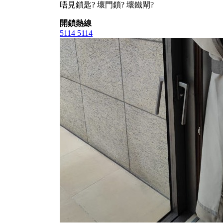
唔見鎖匙? 壞門鎖? 壞鐵閘?
開鎖熱線
5114 5114