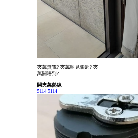
夾萬無電? 夾萬唔見鎖匙? 夾
萬開唔到?
開夾萬熱線
5114 5114