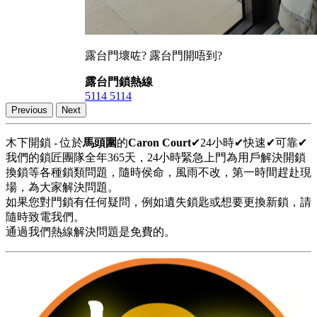
露台門壞咗? 露台門開唔到?
露台門鎖熱線
5114 5114
Previous
Next
木下開鎖 - 位於
馬頭圍
的
Caron Court
✔24小時✔快速✔可靠✔
我們的鎖匠團隊全年365天，24小時緊急上門為用戶解決開鎖
換鎖等各種鎖類問題，隨時侯命，風雨不改，第一時間趕赴現
場，為大家解決問題。
如果您對門鎖有任何疑問，例如遺失鎖匙或想要更換新鎖，請
隨時致電我們。
通過我們熱線解決問題是免費的。