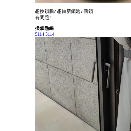
想換鎖膽? 想轉新鎖匙? 個鎖
有問題?
換鎖熱線
5114 5114