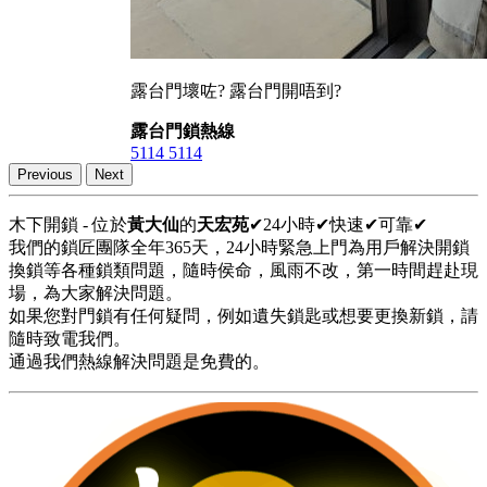
露台門壞咗? 露台門開唔到?
露台門鎖熱線
5114 5114
Previous
Next
木下開鎖 - 位於
黃大仙
的
天宏苑
✔24小時✔快速✔可靠✔
我們的鎖匠團隊全年365天，24小時緊急上門為用戶解決開鎖
換鎖等各種鎖類問題，隨時侯命，風雨不改，第一時間趕赴現
場，為大家解決問題。
如果您對門鎖有任何疑問，例如遺失鎖匙或想要更換新鎖，請
隨時致電我們。
通過我們熱線解決問題是免費的。