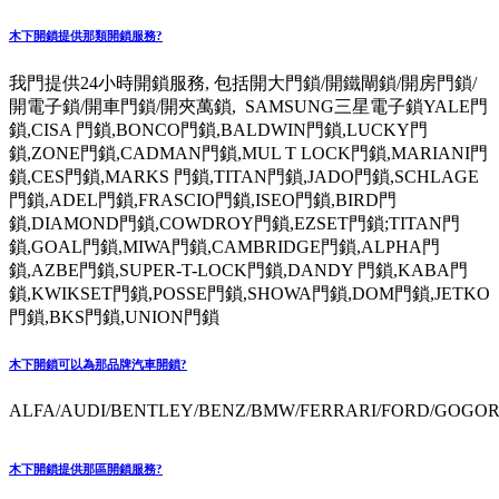
木下開鎖提供那類開鎖服務?
我門提供24小時開鎖服務, 包括開大門鎖/開鐵閘鎖/開房門鎖/
開電子鎖/開車門鎖/開夾萬鎖, SAMSUNG三星電子鎖YALE門
鎖,CISA 門鎖,BONCO門鎖,BALDWIN門鎖,LUCKY門
鎖,ZONE門鎖,CADMAN門鎖,MUL T LOCK門鎖,MARIANI門
鎖,CES門鎖,MARKS 門鎖,TITAN門鎖,JADO門鎖,SCHLAGE
門鎖,ADEL門鎖,FRASCIO門鎖,ISEO門鎖,BIRD門
鎖,DIAMOND門鎖,COWDROY門鎖,EZSET門鎖;TITAN門
鎖,GOAL門鎖,MIWA門鎖,CAMBRIDGE門鎖,ALPHA門
鎖,AZBE門鎖,SUPER-T-LOCK門鎖,DANDY 門鎖,KABA門
鎖,KWIKSET門鎖,POSSE門鎖,SHOWA門鎖,DOM門鎖,JETKO
門鎖,BKS門鎖,UNION門鎖
木下開鎖可以為那品牌汽車開鎖?
ALFA/AUDI/BENTLEY/BENZ/BMW/FERRARI/FORD/GOGORO
木下開鎖提供那區開鎖服務?