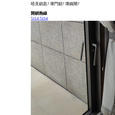
唔見鎖匙? 壞門鎖? 壞鐵閘?
開鎖熱線
5114 5114