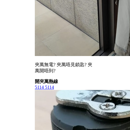
夾萬無電? 夾萬唔見鎖匙? 夾
萬開唔到?
開夾萬熱線
5114 5114