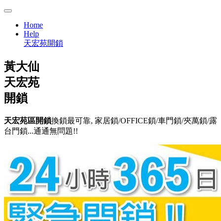
Home
Help
天宏苑開鎖
黃大仙
天宏苑
開鎖
天宏苑區開鎖
換鎖最可靠, 家居鎖/OFFICE鎖/車門鎖/夾萬鎖/露
台門鎖...通通無問題!!