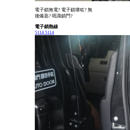
電子鎖無電? 電子鎖壞咗? 無
後備匙? 唔識鎖門?
電子鎖熱線
5114 5114