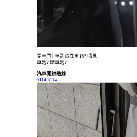
開車門? 車匙留在車箱? 唔見
車匙? 斷車匙?
汽車開鎖熱線
5114 5114