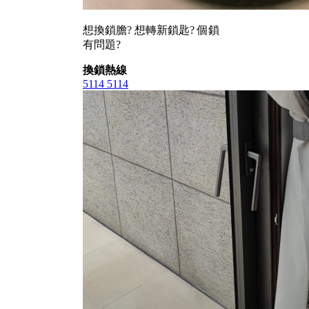
想換鎖膽? 想轉新鎖匙? 個鎖
有問題?
換鎖熱線
5114 5114