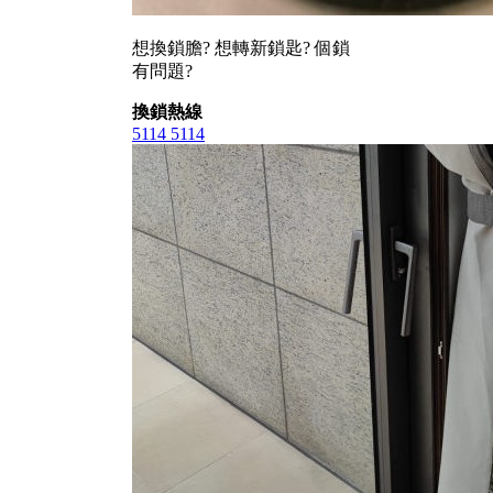
想換鎖膽? 想轉新鎖匙? 個鎖
有問題?
換鎖熱線
5114 5114