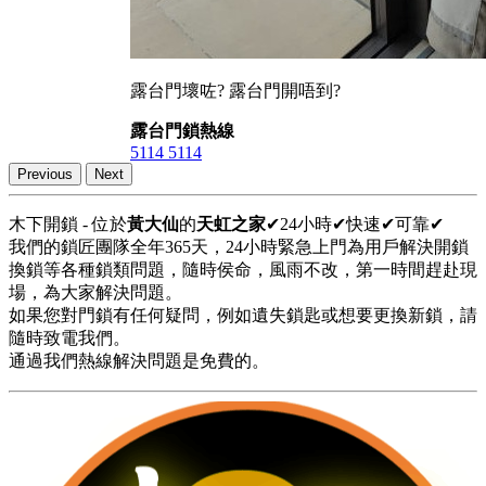
露台門壞咗? 露台門開唔到?
露台門鎖熱線
5114 5114
Previous
Next
木下開鎖 - 位於
黃大仙
的
天虹之家
✔24小時✔快速✔可靠✔
我們的鎖匠團隊全年365天，24小時緊急上門為用戶解決開鎖
換鎖等各種鎖類問題，隨時侯命，風雨不改，第一時間趕赴現
場，為大家解決問題。
如果您對門鎖有任何疑問，例如遺失鎖匙或想要更換新鎖，請
隨時致電我們。
通過我們熱線解決問題是免費的。