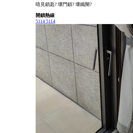
唔見鎖匙? 壞門鎖? 壞鐵閘?
開鎖熱線
5114 5114