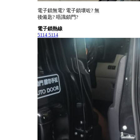
電子鎖無電? 電子鎖壞咗? 無
後備匙? 唔識鎖門?
電子鎖熱線
5114 5114