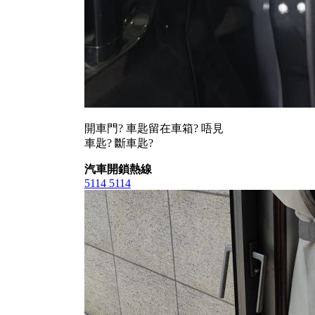
開車門? 車匙留在車箱? 唔見
車匙? 斷車匙?
汽車開鎖熱線
5114 5114