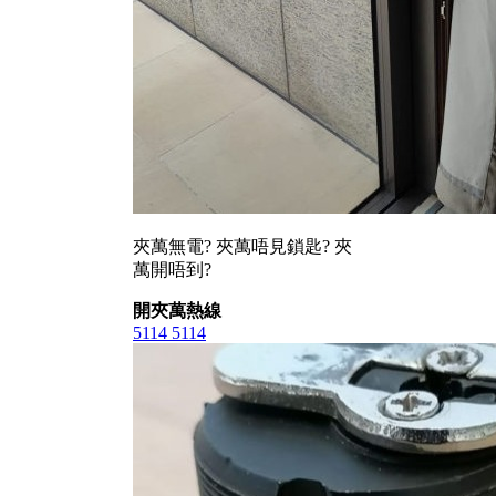
夾萬無電? 夾萬唔見鎖匙? 夾
萬開唔到?
開夾萬熱線
5114 5114