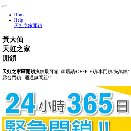
Home
Help
天虹之家開鎖
黃大仙
天虹之家
開鎖
天虹之家區開鎖
換鎖最可靠, 家居鎖/OFFICE鎖/車門鎖/夾萬鎖/
露台門鎖...通通無問題!!