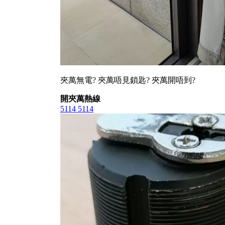
夾萬無電? 夾萬唔見鎖匙? 夾萬開唔到?
開夾萬熱線
5114 5114