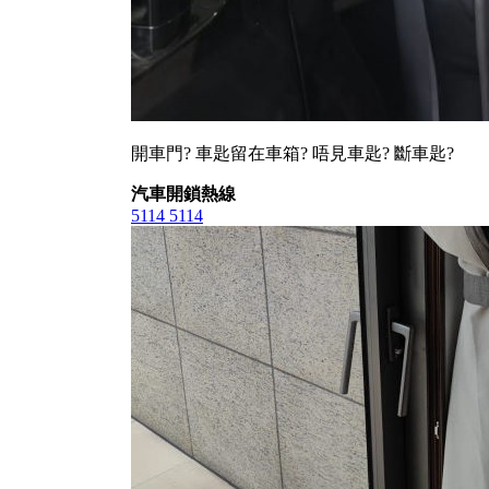
開車門? 車匙留在車箱? 唔見車匙? 斷車匙?
汽車開鎖熱線
5114 5114