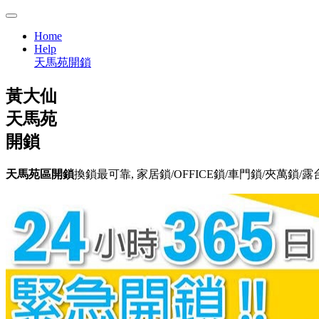
Home
Help
天馬苑開鎖
黃大仙
天馬苑
開鎖
天馬苑區開鎖
換鎖最可靠, 家居鎖/OFFICE鎖/車門鎖/夾萬鎖/露台