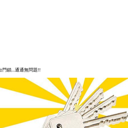
門鎖...通通無問題!!