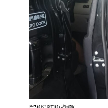
唔見鎖匙? 壞門鎖? 壞鐵閘?