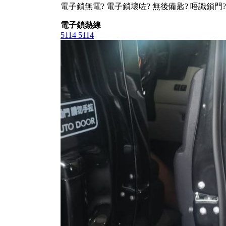
電子鎖無電? 電子鎖壞咗? 無後備匙? 唔識鎖門?
電子鎖熱線
5114 5114