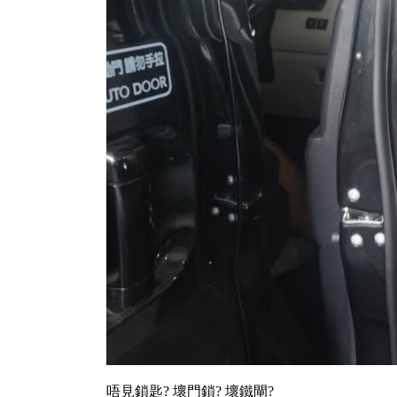
唔見鎖匙? 壞門鎖? 壞鐵閘?