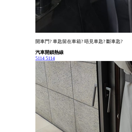
開車門? 車匙留在車箱? 唔見車匙? 斷車匙?
汽車開鎖熱線
5114 5114