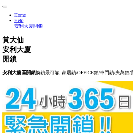
Home
Help
安利大廈開鎖
黃大仙
安利大廈
開鎖
安利大廈區開鎖
換鎖最可靠, 家居鎖/OFFICE鎖/車門鎖/夾萬鎖/