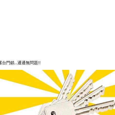
露台門鎖...通通無問題!!