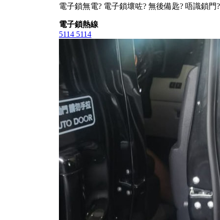
電子鎖無電? 電子鎖壞咗? 無後備匙? 唔識鎖門?
電子鎖熱線
5114 5114