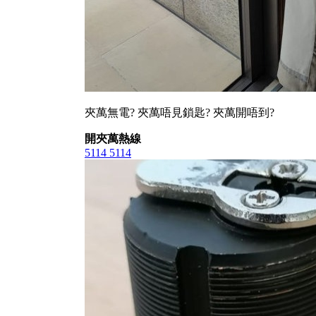
夾萬無電? 夾萬唔見鎖匙? 夾萬開唔到?
開夾萬熱線
5114 5114