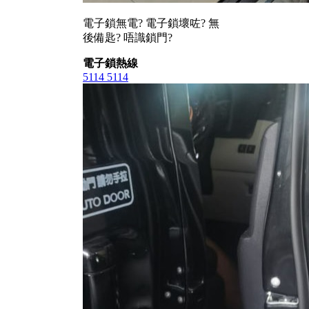
電子鎖無電? 電子鎖壞咗? 無
後備匙? 唔識鎖門?
電子鎖熱線
5114 5114