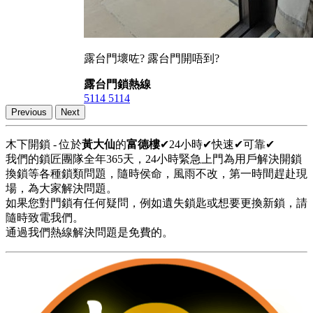
露台門壞咗? 露台門開唔到?
露台門鎖熱線
5114 5114
Previous
Next
木下開鎖 - 位於
黃大仙
的
富德樓
✔24小時✔快速✔可靠✔
我們的鎖匠團隊全年365天，24小時緊急上門為用戶解決開鎖
換鎖等各種鎖類問題，隨時侯命，風雨不改，第一時間趕赴現
場，為大家解決問題。
如果您對門鎖有任何疑問，例如遺失鎖匙或想要更換新鎖，請
隨時致電我們。
通過我們熱線解決問題是免費的。