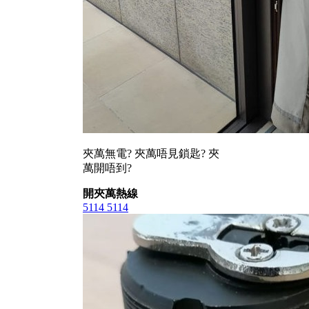
夾萬無電? 夾萬唔見鎖匙? 夾
萬開唔到?
開夾萬熱線
5114 5114