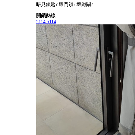
唔見鎖匙? 壞門鎖? 壞鐵閘?
開鎖熱線
5114 5114