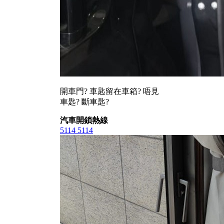
開車門? 車匙留在車箱? 唔見
車匙? 斷車匙?
汽車開鎖熱線
5114 5114