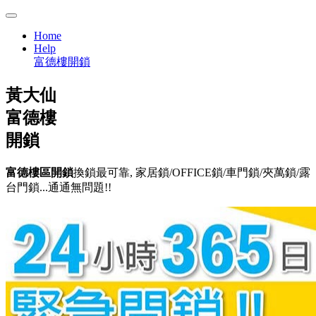
Home
Help
富德樓開鎖
黃大仙
富德樓
開鎖
富德樓區開鎖
換鎖最可靠, 家居鎖/OFFICE鎖/車門鎖/夾萬鎖/露
台門鎖...通通無問題!!