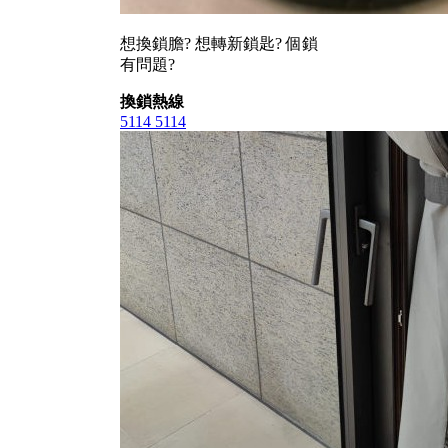
想換鎖膽? 想轉新鎖匙? 個鎖
有問題?
換鎖熱線
5114 5114