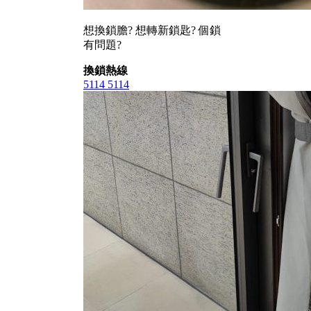
想換鎖膽? 想轉新鎖匙? 個鎖
有問題?
換鎖熱線
5114 5114