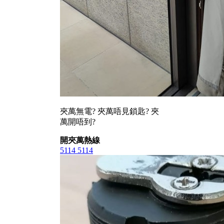
夾萬無電? 夾萬唔見鎖匙? 夾
萬開唔到?
開夾萬熱線
5114 5114