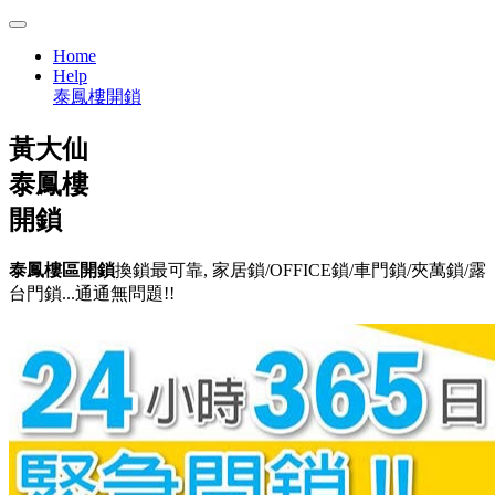
Home
Help
泰鳳樓開鎖
黃大仙
泰鳳樓
開鎖
泰鳳樓區開鎖
換鎖最可靠, 家居鎖/OFFICE鎖/車門鎖/夾萬鎖/露
台門鎖...通通無問題!!