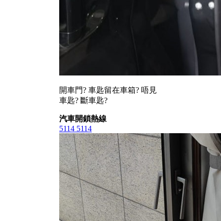
開車門? 車匙留在車箱? 唔見
車匙? 斷車匙?
汽車開鎖熱線
5114 5114