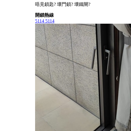
唔見鎖匙? 壞門鎖? 壞鐵閘?
開鎖熱線
5114 5114