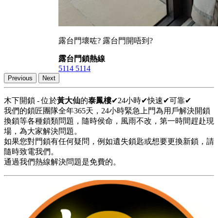
露台門壞咗? 露台門開唔到?
露台門鎖熱線
5114 5114
Previous
Next
木下開鎖 - 位於
黃大仙
的
泰鳳樓
✔24小時✔快速✔可靠✔
我們的鎖匠團隊全年365天，24小時緊急上門為用戶解決開鎖
換鎖等各種鎖類問題，隨時侯命，風雨不改，第一時間趕赴現
場，為大家解決問題。
如果您對門鎖有任何疑問，例如遺失鎖匙或想要更換新鎖，請
隨時致電我們。
通過我們熱線解決問題是免費的。