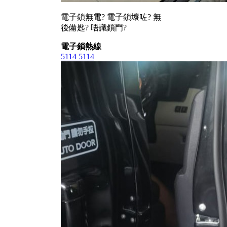
電子鎖無電? 電子鎖壞咗? 無
後備匙? 唔識鎖門?
電子鎖熱線
5114 5114