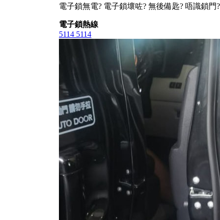
電子鎖無電? 電子鎖壞咗? 無後備匙? 唔識鎖門?
電子鎖熱線
5114 5114