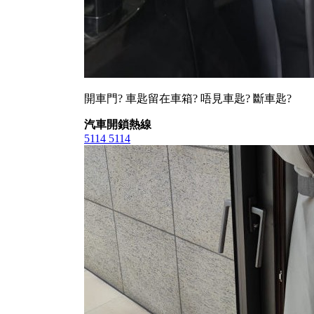
開車門? 車匙留在車箱? 唔見車匙? 斷車匙?
汽車開鎖熱線
5114 5114