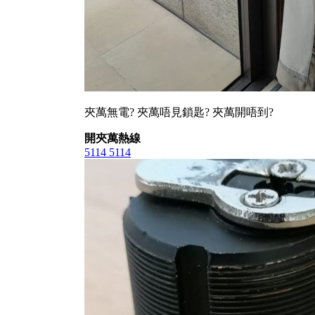
夾萬無電? 夾萬唔見鎖匙? 夾萬開唔到?
開夾萬熱線
5114 5114