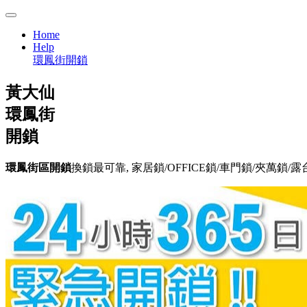
Home
Help
環鳳街開鎖
黃大仙
環鳳街
開鎖
環鳳街區開鎖
換鎖最可靠, 家居鎖/OFFICE鎖/車門鎖/夾萬鎖/露台