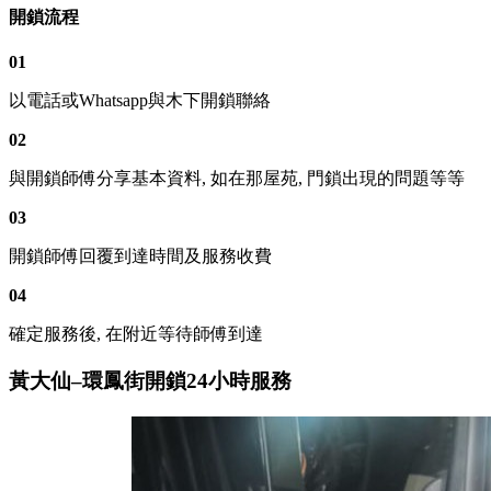
開鎖流程
01
以電話或Whatsapp與木下開鎖聯絡
02
與開鎖師傅分享基本資料, 如在那屋苑, 門鎖出現的問題等等
03
開鎖師傅回覆到達時間及服務收費
04
確定服務後, 在附近等待師傅到達
黃大仙–環鳳街開鎖24小時服務