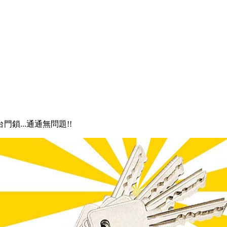
門鎖...通通無問題!!