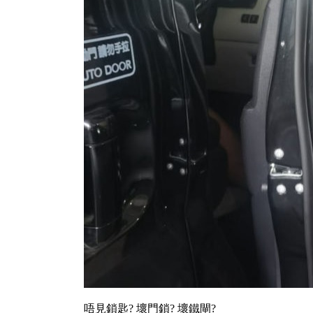
唔見鎖匙? 壞門鎖? 壞鐵閘?