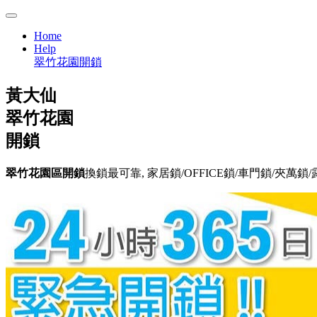
Home
Help
翠竹花園開鎖
黃大仙
翠竹花園
開鎖
翠竹花園區開鎖
換鎖最可靠, 家居鎖/OFFICE鎖/車門鎖/夾萬鎖/