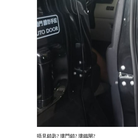
唔見鎖匙? 壞門鎖? 壞鐵閘?