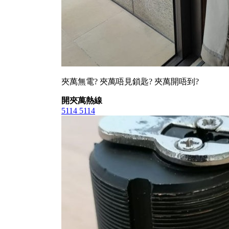
夾萬無電? 夾萬唔見鎖匙? 夾萬開唔到?
開夾萬熱線
5114 5114