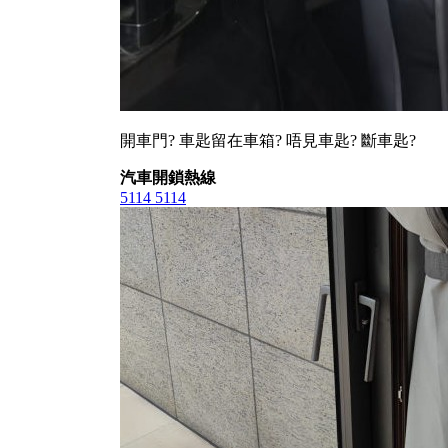
開車門? 車匙留在車箱? 唔見車匙? 斷車匙?
汽車開鎖熱線
5114 5114