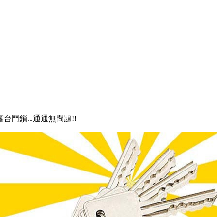
露台門鎖...通通無問題!!