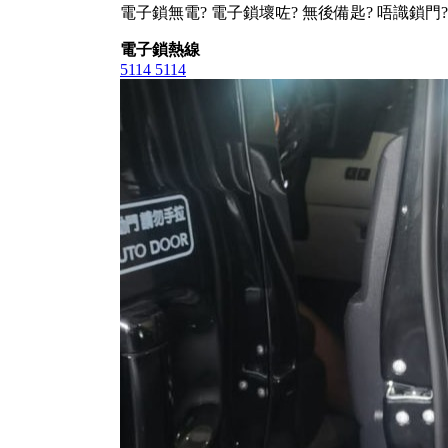
電子鎖無電? 電子鎖壞咗? 無後備匙? 唔識鎖門?
電子鎖熱線
5114 5114