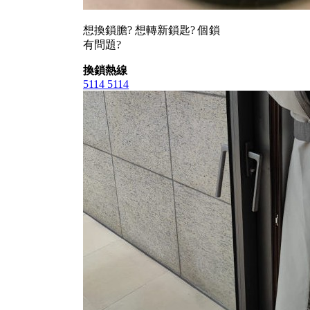
想換鎖膽? 想轉新鎖匙? 個鎖
有問題?
換鎖熱線
5114 5114