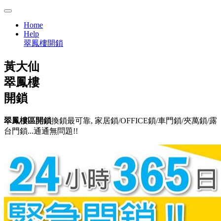
Home
Help
翠鳳樓開鎖
黃大仙
翠鳳樓
開鎖
翠鳳樓區開鎖
換鎖最可靠, 家居鎖/OFFICE鎖/車門鎖/夾萬鎖/露
台門鎖...通通無問題!!