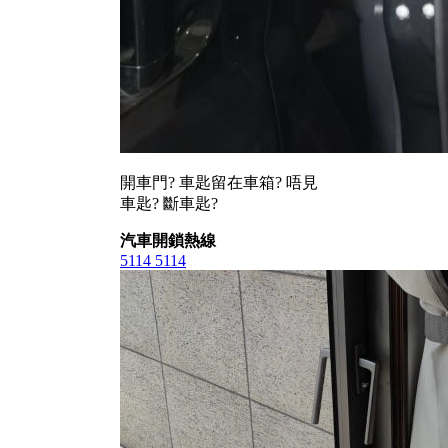
開車門? 車匙留在車箱? 唔見
車匙? 斷車匙?
汽車開鎖熱線
5114 5114