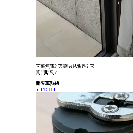
夾萬無電? 夾萬唔見鎖匙? 夾
萬開唔到?
開夾萬熱線
5114 5114