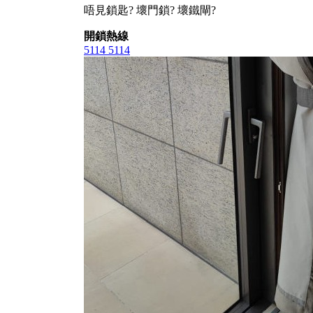
唔見鎖匙? 壞門鎖? 壞鐵閘?
開鎖熱線
5114 5114