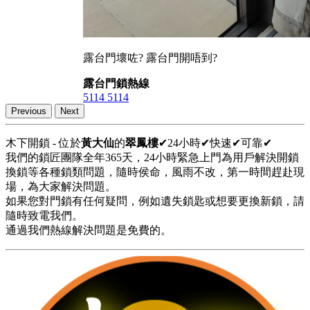
露台門壞咗? 露台門開唔到?
露台門鎖熱線
5114 5114
Previous
Next
木下開鎖 - 位於
黃大仙
的
翠鳳樓
✔24小時✔快速✔可靠✔
我們的鎖匠團隊全年365天，24小時緊急上門為用戶解決開鎖
換鎖等各種鎖類問題，隨時侯命，風雨不改，第一時間趕赴現
場，為大家解決問題。
如果您對門鎖有任何疑問，例如遺失鎖匙或想要更換新鎖，請
隨時致電我們。
通過我們熱線解決問題是免費的。