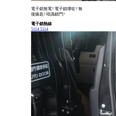
電子鎖無電? 電子鎖壞咗? 無
後備匙? 唔識鎖門?
電子鎖熱線
5114 5114