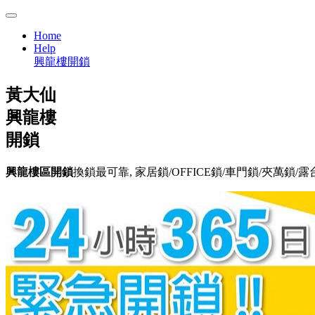
Home
Help
興龍樓開鎖
黃大仙
興龍樓
開鎖
興龍樓區開鎖
換鎖最可靠, 家居鎖/OFFICE鎖/車門鎖/夾萬鎖/露台