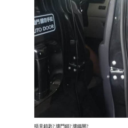
唔見鎖匙? 壞門鎖? 壞鐵閘?