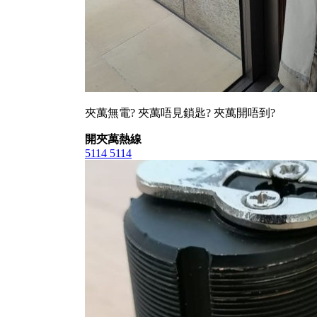
夾萬無電? 夾萬唔見鎖匙? 夾萬開唔到?
開夾萬熱線
5114 5114