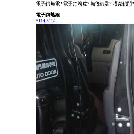
電子鎖無電? 電子鎖壞咗? 無後備匙? 唔識鎖門?
電子鎖熱線
5114 5114