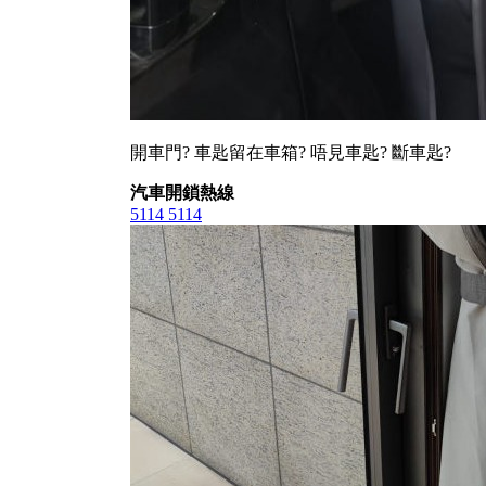
開車門? 車匙留在車箱? 唔見車匙? 斷車匙?
汽車開鎖熱線
5114 5114