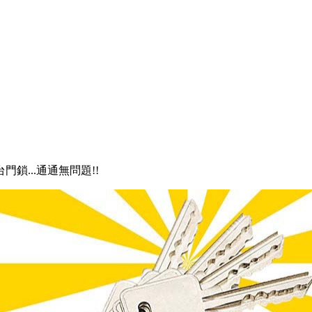
門鎖...通通無問題!!