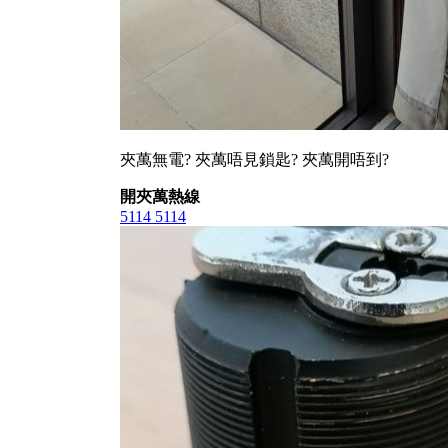
夾萬無電? 夾萬唔見鎖匙? 夾萬開唔到?
開夾萬熱線
5114 5114