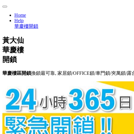
Home
Help
華慶樓開鎖
黃大仙
華慶樓
開鎖
華慶樓區開鎖
換鎖最可靠, 家居鎖/OFFICE鎖/車門鎖/夾萬鎖/露台