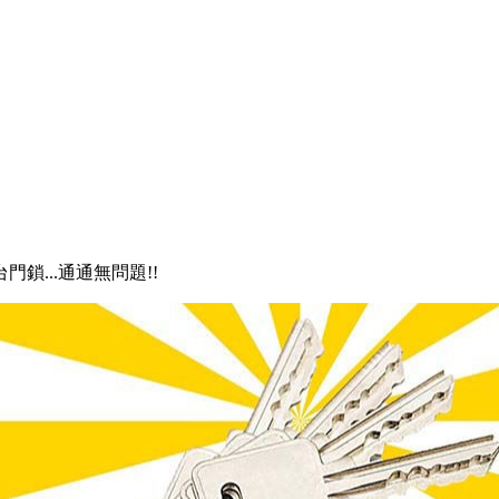
門鎖...通通無問題!!