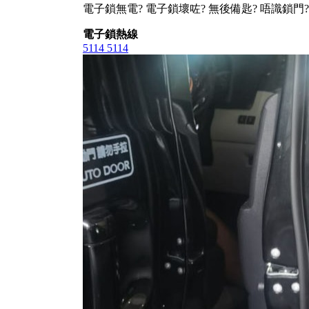
電子鎖無電? 電子鎖壞咗? 無後備匙? 唔識鎖門?
電子鎖熱線
5114 5114