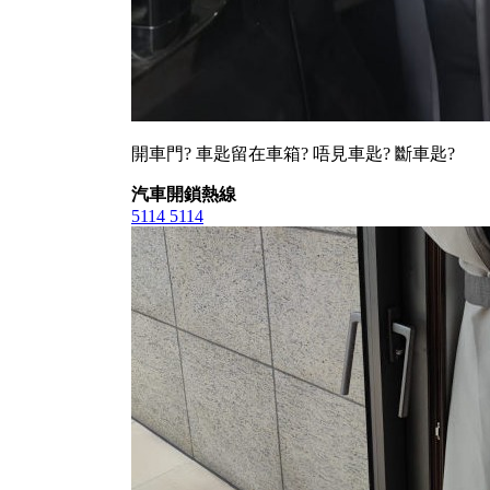
開車門? 車匙留在車箱? 唔見車匙? 斷車匙?
汽車開鎖熱線
5114 5114