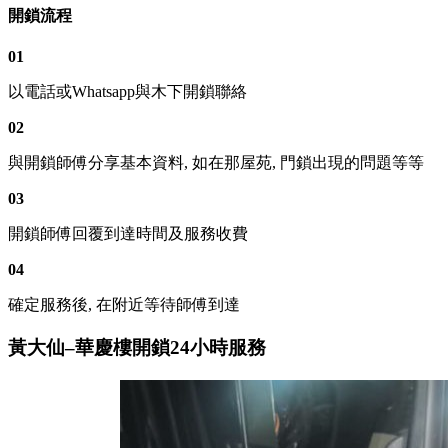
開鎖流程
01
以電話或Whatsapp與木下開鎖聯絡
02
與開鎖師傅分享基本資料, 如在那屋苑, 門鎖出現的問題等等
03
開鎖師傅回覆到達時間及服務收費
04
確定服務後, 在附近等待師傅到達
黃大仙–華慶樓開鎖24小時服務