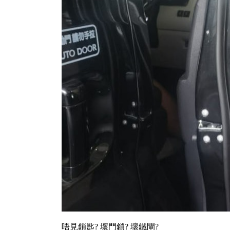
唔見鎖匙? 壞門鎖? 壞鐵閘?