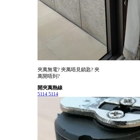
夾萬無電? 夾萬唔見鎖匙? 夾
萬開唔到?
開夾萬熱線
5114 5114