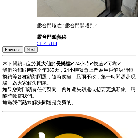
露台門壞咗? 露台門開唔到?
露台門鎖熱線
5114 5114
Previous
Next
木下開鎖 - 位於
黃大仙
的
長樂樓
✔24小時✔快速✔可靠✔
我們的鎖匠團隊全年365天，24小時緊急上門為用戶解決開鎖
換鎖等各種鎖類問題，隨時侯命，風雨不改，第一時間趕赴現
場，為大家解決問題。
如果您對門鎖有任何疑問，例如遺失鎖匙或想要更換新鎖，請
隨時致電我們。
通過我們熱線解決問題是免費的。