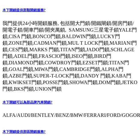
木下開鎖提供那類開鎖服務?
我門提供24小時開鎖服務, 包括開大門鎖/開鐵閘鎖/開房門鎖/
開電子鎖/開車門鎖/開夾萬鎖, SAMSUNG三星電子鎖YALE門
鎖,CISA 門鎖,BONCO門鎖,BALDWIN門鎖,LUCKY門
鎖,ZONE門鎖,CADMAN門鎖,MUL T LOCK門鎖,MARIANI門
鎖,CES門鎖,MARKS 門鎖,TITAN門鎖,JADO門鎖,SCHLAGE
門鎖,ADEL門鎖,FRASCIO門鎖,ISEO門鎖,BIRD門
鎖,DIAMOND門鎖,COWDROY門鎖,EZSET門鎖;TITAN門
鎖,GOAL門鎖,MIWA門鎖,CAMBRIDGE門鎖,ALPHA門
鎖,AZBE門鎖,SUPER-T-LOCK門鎖,DANDY 門鎖,KABA門
鎖,KWIKSET門鎖,POSSE門鎖,SHOWA門鎖,DOM門鎖,JETKO
門鎖,BKS門鎖,UNION門鎖
木下開鎖可以為那品牌汽車開鎖?
ALFA/AUDI/BENTLEY/BENZ/BMW/FERRARI/FORD/GOGORO
木下開鎖提供那區開鎖服務?