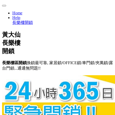
Home
Help
長樂樓開鎖
黃大仙
長樂樓
開鎖
長樂樓區開鎖
換鎖最可靠, 家居鎖/OFFICE鎖/車門鎖/夾萬鎖/露
台門鎖...通通無問題!!