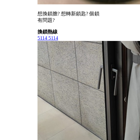
想換鎖膽? 想轉新鎖匙? 個鎖
有問題?
換鎖熱線
5114 5114