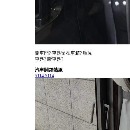
開車門? 車匙留在車箱? 唔見
車匙? 斷車匙?
汽車開鎖熱線
5114 5114