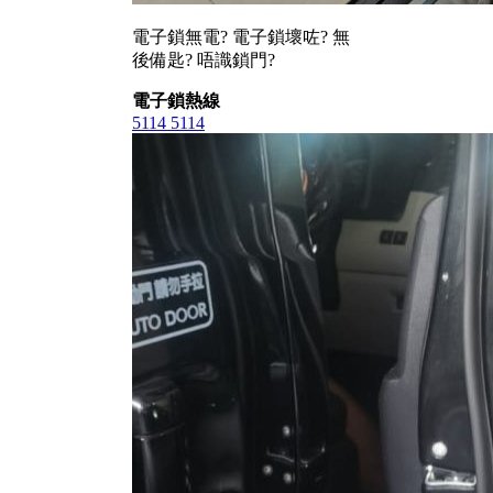
電子鎖無電? 電子鎖壞咗? 無
後備匙? 唔識鎖門?
電子鎖熱線
5114 5114