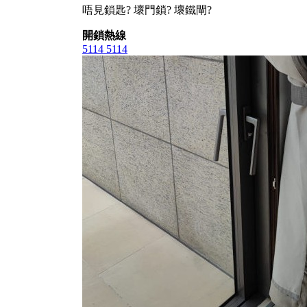
唔見鎖匙? 壞門鎖? 壞鐵閘?
開鎖熱線
5114 5114