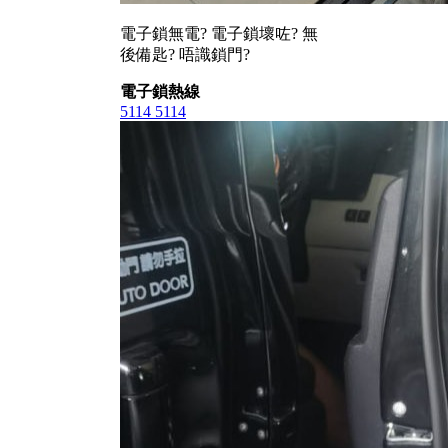
電子鎖無電? 電子鎖壞咗? 無
後備匙? 唔識鎖門?
電子鎖熱線
5114 5114