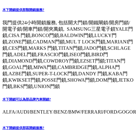
木下開鎖提供那類開鎖服務?
我門提供24小時開鎖服務, 包括開大門鎖/開鐵閘鎖/開房門鎖/
開電子鎖/開車門鎖/開夾萬鎖, SAMSUNG三星電子鎖YALE門
鎖,CISA 門鎖,BONCO門鎖,BALDWIN門鎖,LUCKY門
鎖,ZONE門鎖,CADMAN門鎖,MUL T LOCK門鎖,MARIANI門
鎖,CES門鎖,MARKS 門鎖,TITAN門鎖,JADO門鎖,SCHLAGE
門鎖,ADEL門鎖,FRASCIO門鎖,ISEO門鎖,BIRD門
鎖,DIAMOND門鎖,COWDROY門鎖,EZSET門鎖;TITAN門
鎖,GOAL門鎖,MIWA門鎖,CAMBRIDGE門鎖,ALPHA門
鎖,AZBE門鎖,SUPER-T-LOCK門鎖,DANDY 門鎖,KABA門
鎖,KWIKSET門鎖,POSSE門鎖,SHOWA門鎖,DOM門鎖,JETKO
門鎖,BKS門鎖,UNION門鎖
木下開鎖可以為那品牌汽車開鎖?
ALFA/AUDI/BENTLEY/BENZ/BMW/FERRARI/FORD/GOGORO
木下開鎖提供那區開鎖服務?