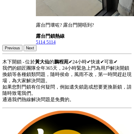
露台門壞咗? 露台門開唔到?
露台門鎖熱線
5114 5114
Previous
Next
木下開鎖 - 位於
黃大仙
的
鵬程苑
✔24小時✔快速✔可靠✔
我們的鎖匠團隊全年365天，24小時緊急上門為用戶解決開鎖
換鎖等各種鎖類問題，隨時侯命，風雨不改，第一時間趕赴現
場，為大家解決問題。
如果您對門鎖有任何疑問，例如遺失鎖匙或想要更換新鎖，請
隨時致電我們。
通過我們熱線解決問題是免費的。