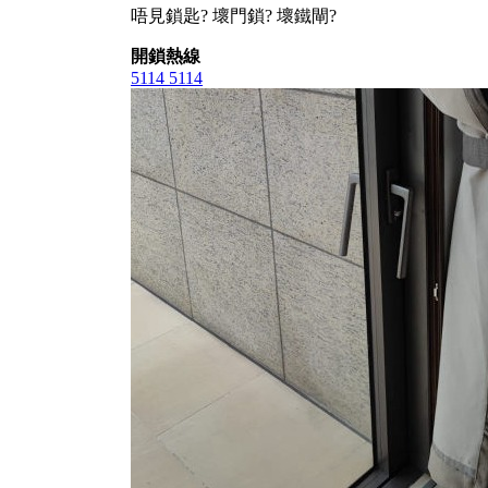
唔見鎖匙? 壞門鎖? 壞鐵閘?
開鎖熱線
5114 5114