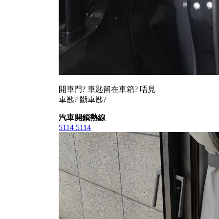
開車門? 車匙留在車箱? 唔見
車匙? 斷車匙?
汽車開鎖熱線
5114 5114