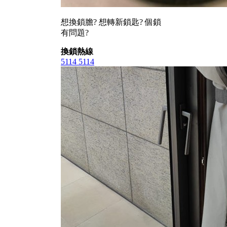
想換鎖膽? 想轉新鎖匙? 個鎖
有問題?
換鎖熱線
5114 5114