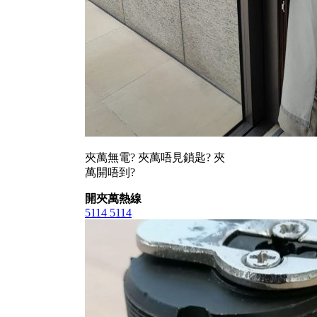
夾萬無電? 夾萬唔見鎖匙? 夾
萬開唔到?
開夾萬熱線
5114 5114