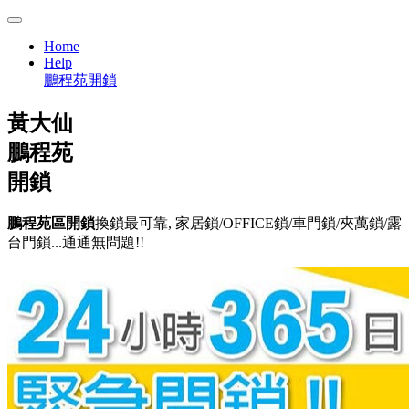
Home
Help
鵬程苑開鎖
黃大仙
鵬程苑
開鎖
鵬程苑區開鎖
換鎖最可靠, 家居鎖/OFFICE鎖/車門鎖/夾萬鎖/露
台門鎖...通通無問題!!