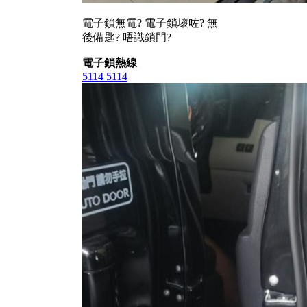
電子鎖無電? 電子鎖壞咗? 無
後備匙? 唔識鎖門?
電子鎖熱線
5114 5114