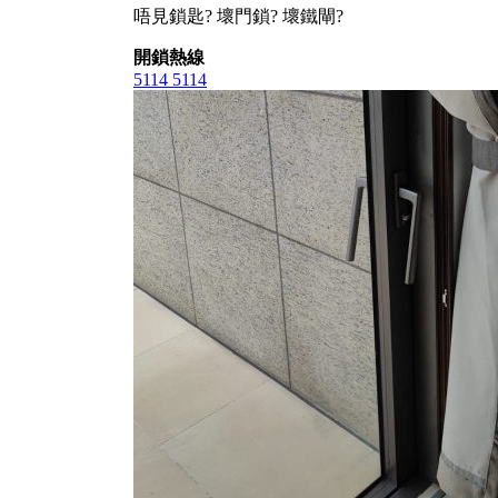
唔見鎖匙? 壞門鎖? 壞鐵閘?
開鎖熱線
5114 5114