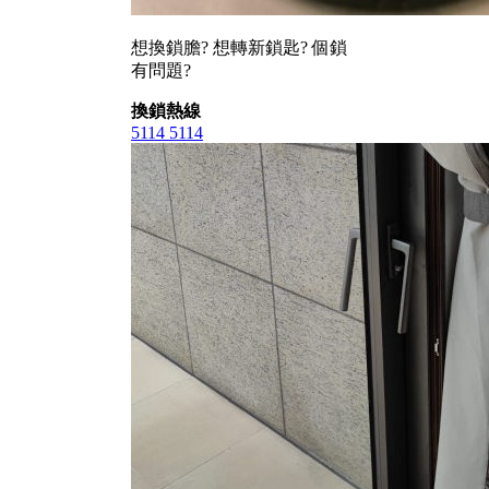
想換鎖膽? 想轉新鎖匙? 個鎖
有問題?
換鎖熱線
5114 5114