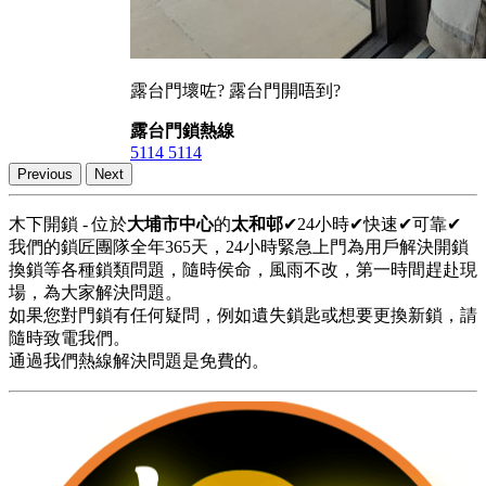
露台門壞咗? 露台門開唔到?
露台門鎖熱線
5114 5114
Previous
Next
木下開鎖 - 位於
大埔市中心
的
太和邨
✔24小時✔快速✔可靠✔
我們的鎖匠團隊全年365天，24小時緊急上門為用戶解決開鎖
換鎖等各種鎖類問題，隨時侯命，風雨不改，第一時間趕赴現
場，為大家解決問題。
如果您對門鎖有任何疑問，例如遺失鎖匙或想要更換新鎖，請
隨時致電我們。
通過我們熱線解決問題是免費的。