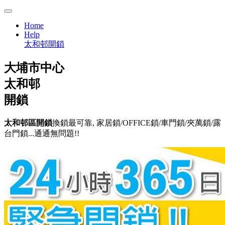
Home
Help
太和邨開鎖
大埔市中心
太和邨
開鎖
太和邨區開鎖
換鎖最可靠, 家居鎖/OFFICE鎖/車門鎖/夾萬鎖/露
台門鎖...通通無問題!!