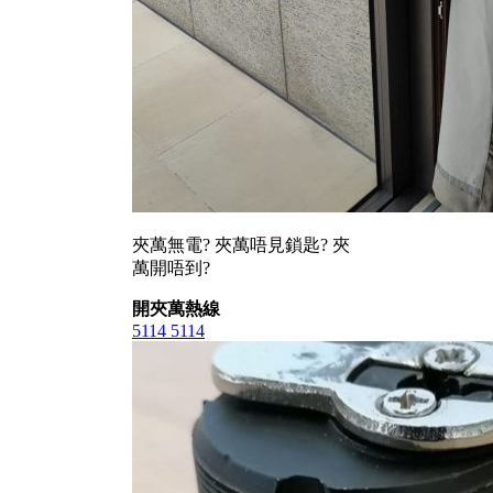
夾萬無電? 夾萬唔見鎖匙? 夾
萬開唔到?
開夾萬熱線
5114 5114