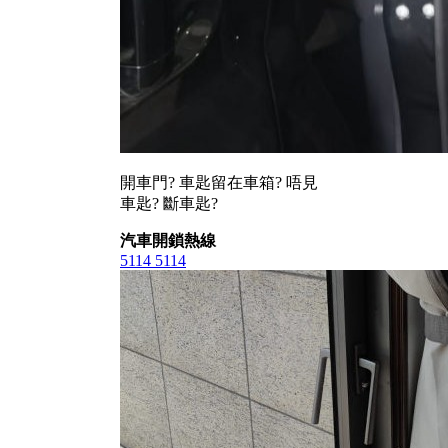
開車門? 車匙留在車箱? 唔見
車匙? 斷車匙?
汽車開鎖熱線
5114 5114