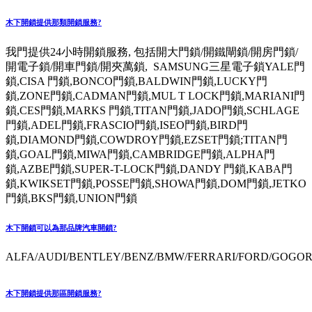
木下開鎖提供那類開鎖服務?
我門提供24小時開鎖服務, 包括開大門鎖/開鐵閘鎖/開房門鎖/
開電子鎖/開車門鎖/開夾萬鎖, SAMSUNG三星電子鎖YALE門
鎖,CISA 門鎖,BONCO門鎖,BALDWIN門鎖,LUCKY門
鎖,ZONE門鎖,CADMAN門鎖,MUL T LOCK門鎖,MARIANI門
鎖,CES門鎖,MARKS 門鎖,TITAN門鎖,JADO門鎖,SCHLAGE
門鎖,ADEL門鎖,FRASCIO門鎖,ISEO門鎖,BIRD門
鎖,DIAMOND門鎖,COWDROY門鎖,EZSET門鎖;TITAN門
鎖,GOAL門鎖,MIWA門鎖,CAMBRIDGE門鎖,ALPHA門
鎖,AZBE門鎖,SUPER-T-LOCK門鎖,DANDY 門鎖,KABA門
鎖,KWIKSET門鎖,POSSE門鎖,SHOWA門鎖,DOM門鎖,JETKO
門鎖,BKS門鎖,UNION門鎖
木下開鎖可以為那品牌汽車開鎖?
ALFA/AUDI/BENTLEY/BENZ/BMW/FERRARI/FORD/GOGORO
木下開鎖提供那區開鎖服務?