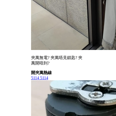
夾萬無電? 夾萬唔見鎖匙? 夾
萬開唔到?
開夾萬熱線
5114 5114