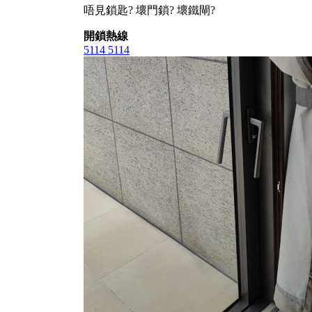
唔見鎖匙? 壞門鎖? 壞鐵閘?
開鎖熱線
5114 5114