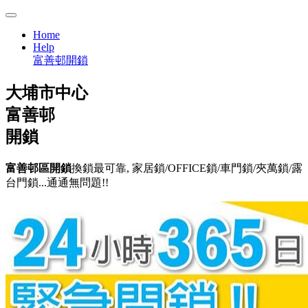
Home
Help
富善邨開鎖
大埔市中心
富善邨
開鎖
富善邨區開鎖
換鎖最可靠, 家居鎖/OFFICE鎖/車門鎖/夾萬鎖/露
台門鎖...通通無問題!!