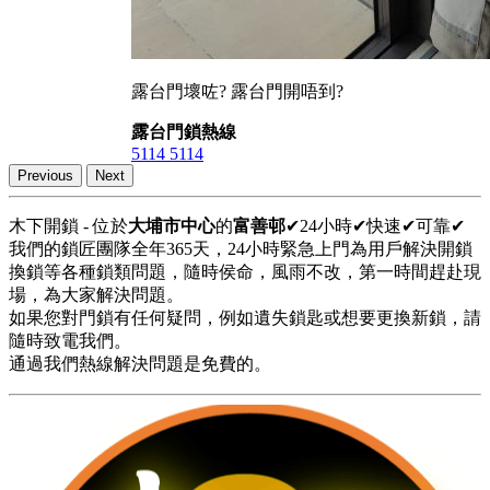
露台門壞咗? 露台門開唔到?
露台門鎖熱線
5114 5114
Previous
Next
木下開鎖 - 位於
大埔市中心
的
富善邨
✔24小時✔快速✔可靠✔
我們的鎖匠團隊全年365天，24小時緊急上門為用戶解決開鎖
換鎖等各種鎖類問題，隨時侯命，風雨不改，第一時間趕赴現
場，為大家解決問題。
如果您對門鎖有任何疑問，例如遺失鎖匙或想要更換新鎖，請
隨時致電我們。
通過我們熱線解決問題是免費的。