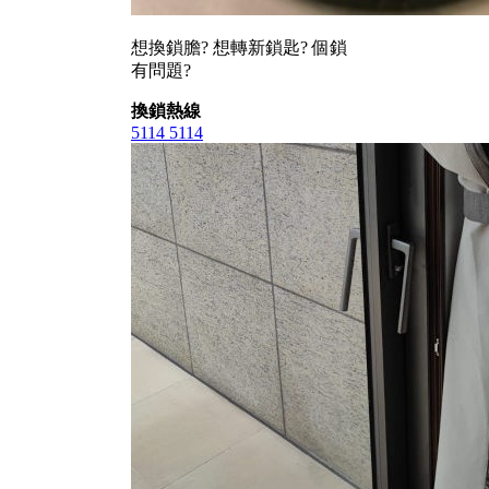
想換鎖膽? 想轉新鎖匙? 個鎖
有問題?
換鎖熱線
5114 5114