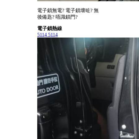
電子鎖無電? 電子鎖壞咗? 無
後備匙? 唔識鎖門?
電子鎖熱線
5114 5114