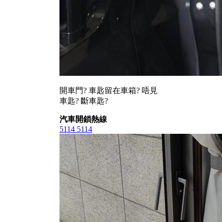
開車門? 車匙留在車箱? 唔見
車匙? 斷車匙?
汽車開鎖熱線
5114 5114