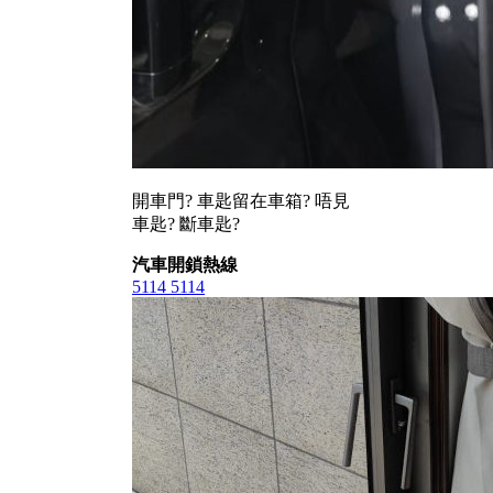
開車門? 車匙留在車箱? 唔見
車匙? 斷車匙?
汽車開鎖熱線
5114 5114