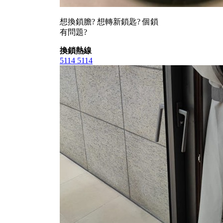
想換鎖膽? 想轉新鎖匙? 個鎖
有問題?
換鎖熱線
5114 5114