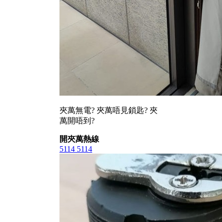
夾萬無電? 夾萬唔見鎖匙? 夾
萬開唔到?
開夾萬熱線
5114 5114