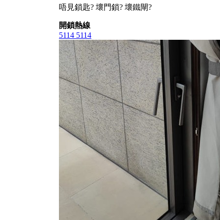
唔見鎖匙? 壞門鎖? 壞鐵閘?
開鎖熱線
5114 5114