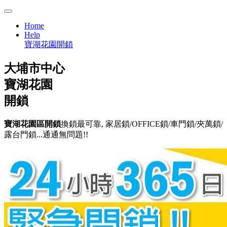
Home
Help
寶湖花園開鎖
大埔市中心
寶湖花園
開鎖
寶湖花園區開鎖
換鎖最可靠, 家居鎖/OFFICE鎖/車門鎖/夾萬鎖/
露台門鎖...通通無問題!!