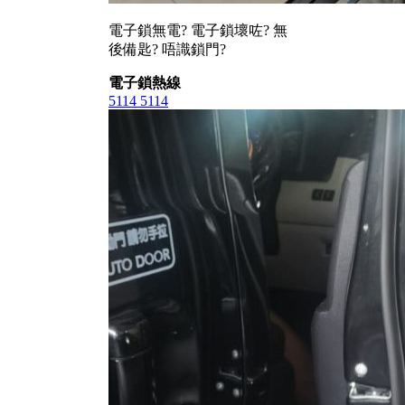
電子鎖無電? 電子鎖壞咗? 無
後備匙? 唔識鎖門?
電子鎖熱線
5114 5114