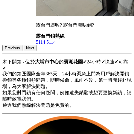
露台門壞咗? 露台門開唔到?
露台門鎖熱線
5114 5114
Previous
Next
木下開鎖 - 位於
大埔市中心
的
寶湖花園
✔24小時✔快速✔可靠
✔
我們的鎖匠團隊全年365天，24小時緊急上門為用戶解決開鎖
換鎖等各種鎖類問題，隨時侯命，風雨不改，第一時間趕赴現
場，為大家解決問題。
如果您對門鎖有任何疑問，例如遺失鎖匙或想要更換新鎖，請
隨時致電我們。
通過我們熱線解決問題是免費的。