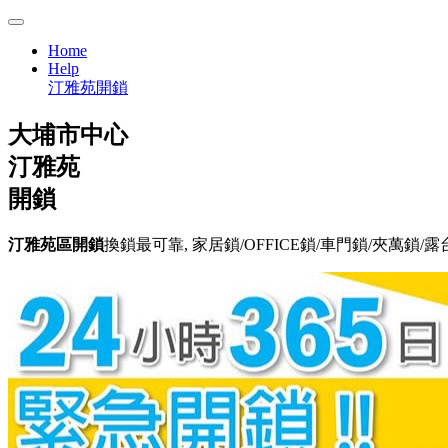
Home
Help
汀雅苑開鎖
大埔市中心
汀雅苑
開鎖
汀雅苑區開鎖
換鎖最可靠, 家居鎖/OFFICE鎖/車門鎖/夾萬鎖/露台