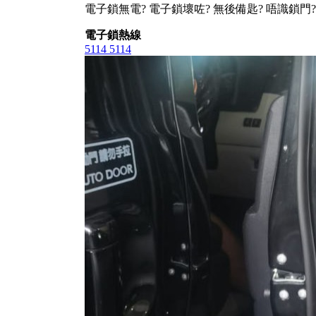
電子鎖無電? 電子鎖壞咗? 無後備匙? 唔識鎖門?
電子鎖熱線
5114 5114