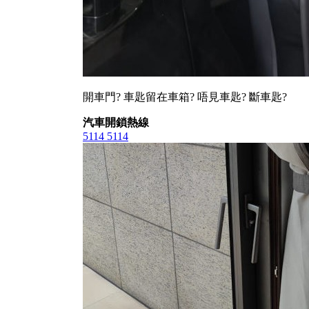
開車門? 車匙留在車箱? 唔見車匙? 斷車匙?
汽車開鎖熱線
5114 5114