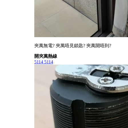
夾萬無電? 夾萬唔見鎖匙? 夾萬開唔到?
開夾萬熱線
5114 5114