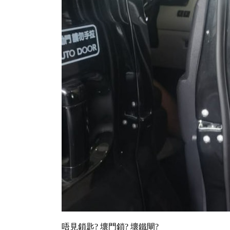
唔見鎖匙? 壞門鎖? 壞鐵閘?