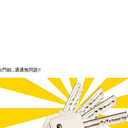
門鎖...通通無問題!!