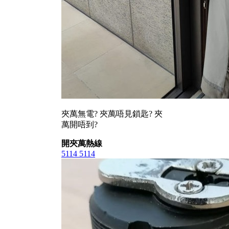
夾萬無電? 夾萬唔見鎖匙? 夾
萬開唔到?
開夾萬熱線
5114 5114