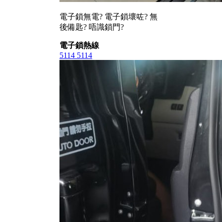
電子鎖無電? 電子鎖壞咗? 無
後備匙? 唔識鎖門?
電子鎖熱線
5114 5114