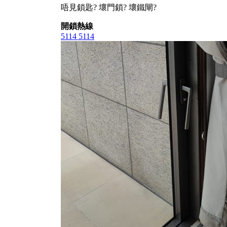
唔見鎖匙? 壞門鎖? 壞鐵閘?
開鎖熱線
5114 5114