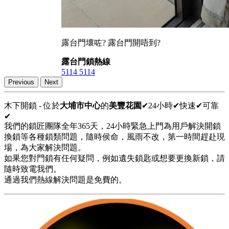
露台門壞咗? 露台門開唔到?
露台門鎖熱線
5114 5114
Previous
Next
木下開鎖 - 位於
大埔市中心
的
美豐花園
✔24小時✔快速✔可靠
✔
我們的鎖匠團隊全年365天，24小時緊急上門為用戶解決開鎖
換鎖等各種鎖類問題，隨時侯命，風雨不改，第一時間趕赴現
場，為大家解決問題。
如果您對門鎖有任何疑問，例如遺失鎖匙或想要更換新鎖，請
隨時致電我們。
通過我們熱線解決問題是免費的。