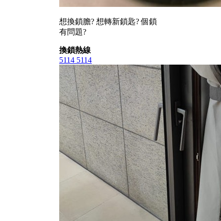
想換鎖膽? 想轉新鎖匙? 個鎖
有問題?
換鎖熱線
5114 5114