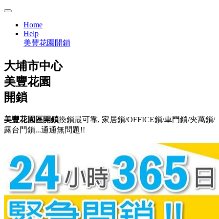
Home
Help
美豐花園開鎖
大埔市中心
美豐花園
開鎖
美豐花園區開鎖
換鎖最可靠, 家居鎖/OFFICE鎖/車門鎖/夾萬鎖/
露台門鎖...通通無問題!!