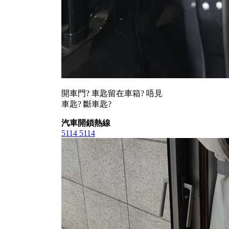
開車門? 車匙留在車箱? 唔見
車匙? 斷車匙?
汽車開鎖熱線
5114 5114