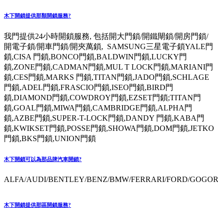
木下開鎖提供那類開鎖服務?
我門提供24小時開鎖服務, 包括開大門鎖/開鐵閘鎖/開房門鎖/
開電子鎖/開車門鎖/開夾萬鎖, SAMSUNG三星電子鎖YALE門
鎖,CISA 門鎖,BONCO門鎖,BALDWIN門鎖,LUCKY門
鎖,ZONE門鎖,CADMAN門鎖,MUL T LOCK門鎖,MARIANI門
鎖,CES門鎖,MARKS 門鎖,TITAN門鎖,JADO門鎖,SCHLAGE
門鎖,ADEL門鎖,FRASCIO門鎖,ISEO門鎖,BIRD門
鎖,DIAMOND門鎖,COWDROY門鎖,EZSET門鎖;TITAN門
鎖,GOAL門鎖,MIWA門鎖,CAMBRIDGE門鎖,ALPHA門
鎖,AZBE門鎖,SUPER-T-LOCK門鎖,DANDY 門鎖,KABA門
鎖,KWIKSET門鎖,POSSE門鎖,SHOWA門鎖,DOM門鎖,JETKO
門鎖,BKS門鎖,UNION門鎖
木下開鎖可以為那品牌汽車開鎖?
ALFA/AUDI/BENTLEY/BENZ/BMW/FERRARI/FORD/GOGORO
木下開鎖提供那區開鎖服務?