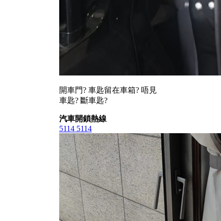
開車門? 車匙留在車箱? 唔見
車匙? 斷車匙?
汽車開鎖熱線
5114 5114