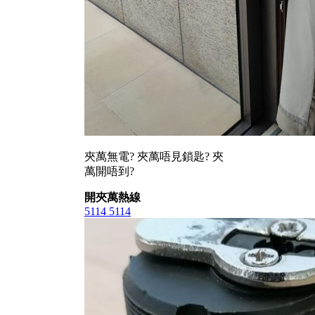
夾萬無電? 夾萬唔見鎖匙? 夾
萬開唔到?
開夾萬熱線
5114 5114