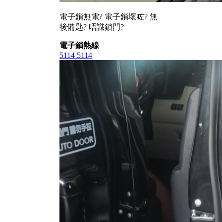
電子鎖無電? 電子鎖壞咗? 無
後備匙? 唔識鎖門?
電子鎖熱線
5114 5114