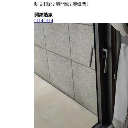
唔見鎖匙? 壞門鎖? 壞鐵閘?
開鎖熱線
5114 5114