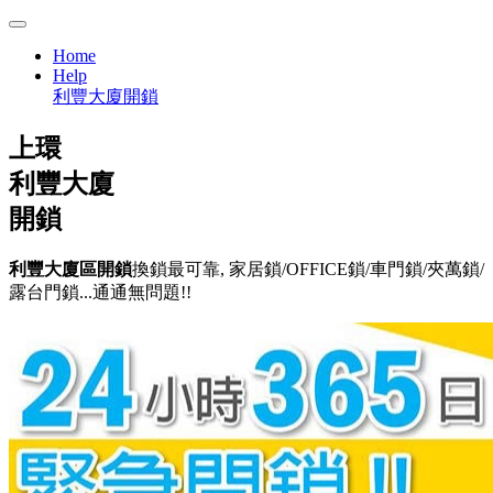
Home
Help
利豐大廈開鎖
上環
利豐大廈
開鎖
利豐大廈區開鎖
換鎖最可靠, 家居鎖/OFFICE鎖/車門鎖/夾萬鎖/
露台門鎖...通通無問題!!