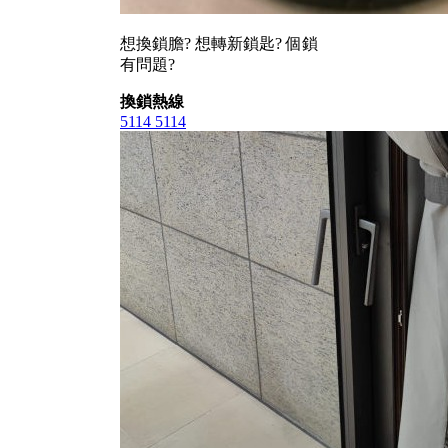
想換鎖膽? 想轉新鎖匙? 個鎖
有問題?
換鎖熱線
5114 5114