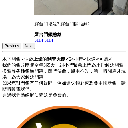
露台門壞咗? 露台門開唔到?
露台門鎖熱線
5114 5114
Previous
Next
木下開鎖 - 位於
上環
的
利豐大廈
✔24小時✔快速✔可靠✔
我們的鎖匠團隊全年365天，24小時緊急上門為用戶解決開鎖
換鎖等各種鎖類問題，隨時侯命，風雨不改，第一時間趕赴現
場，為大家解決問題。
如果您對門鎖有任何疑問，例如遺失鎖匙或想要更換新鎖，請
隨時致電我們。
通過我們熱線解決問題是免費的。