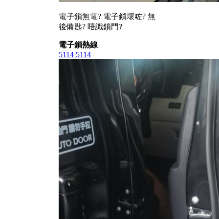
電子鎖無電? 電子鎖壞咗? 無
後備匙? 唔識鎖門?
電子鎖熱線
5114 5114