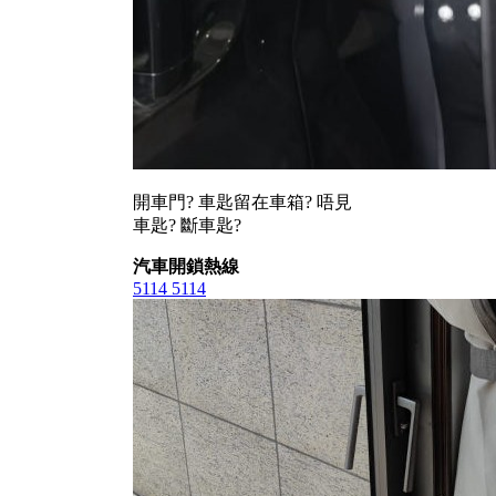
開車門? 車匙留在車箱? 唔見
車匙? 斷車匙?
汽車開鎖熱線
5114 5114