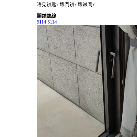
唔見鎖匙? 壞門鎖? 壞鐵閘?
開鎖熱線
5114 5114