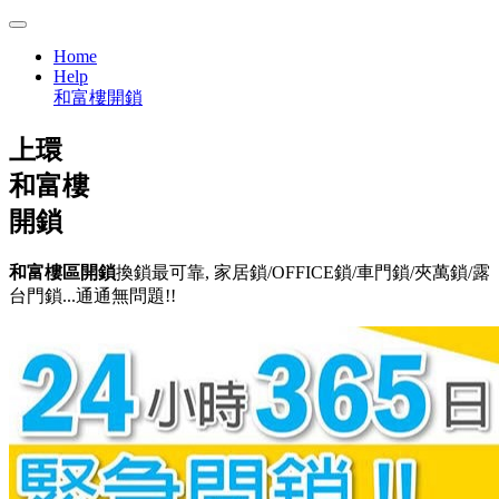
Home
Help
和富樓開鎖
上環
和富樓
開鎖
和富樓區開鎖
換鎖最可靠, 家居鎖/OFFICE鎖/車門鎖/夾萬鎖/露
台門鎖...通通無問題!!