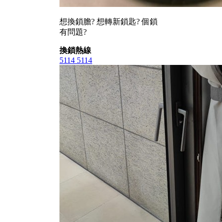
想換鎖膽? 想轉新鎖匙? 個鎖
有問題?
換鎖熱線
5114 5114