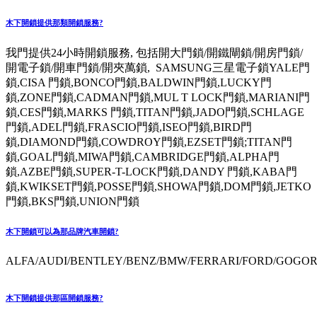
木下開鎖提供那類開鎖服務?
我門提供24小時開鎖服務, 包括開大門鎖/開鐵閘鎖/開房門鎖/
開電子鎖/開車門鎖/開夾萬鎖, SAMSUNG三星電子鎖YALE門
鎖,CISA 門鎖,BONCO門鎖,BALDWIN門鎖,LUCKY門
鎖,ZONE門鎖,CADMAN門鎖,MUL T LOCK門鎖,MARIANI門
鎖,CES門鎖,MARKS 門鎖,TITAN門鎖,JADO門鎖,SCHLAGE
門鎖,ADEL門鎖,FRASCIO門鎖,ISEO門鎖,BIRD門
鎖,DIAMOND門鎖,COWDROY門鎖,EZSET門鎖;TITAN門
鎖,GOAL門鎖,MIWA門鎖,CAMBRIDGE門鎖,ALPHA門
鎖,AZBE門鎖,SUPER-T-LOCK門鎖,DANDY 門鎖,KABA門
鎖,KWIKSET門鎖,POSSE門鎖,SHOWA門鎖,DOM門鎖,JETKO
門鎖,BKS門鎖,UNION門鎖
木下開鎖可以為那品牌汽車開鎖?
ALFA/AUDI/BENTLEY/BENZ/BMW/FERRARI/FORD/GOGORO
木下開鎖提供那區開鎖服務?