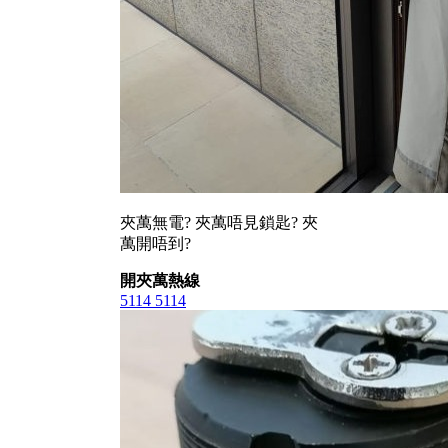
夾萬無電? 夾萬唔見鎖匙? 夾
萬開唔到?
開夾萬熱線
5114 5114