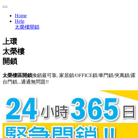
Home
Help
太榮樓開鎖
上環
太榮樓
開鎖
太榮樓區開鎖
換鎖最可靠, 家居鎖/OFFICE鎖/車門鎖/夾萬鎖/露
台門鎖...通通無問題!!