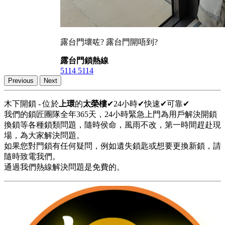
露台門壞咗? 露台門開唔到?
露台門鎖熱線
5114 5114
Previous
Next
木下開鎖 - 位於
上環
的
太榮樓
✔24小時✔快速✔可靠✔
我們的鎖匠團隊全年365天，24小時緊急上門為用戶解決開鎖
換鎖等各種鎖類問題，隨時侯命，風雨不改，第一時間趕赴現
場，為大家解決問題。
如果您對門鎖有任何疑問，例如遺失鎖匙或想要更換新鎖，請
隨時致電我們。
通過我們熱線解決問題是免費的。