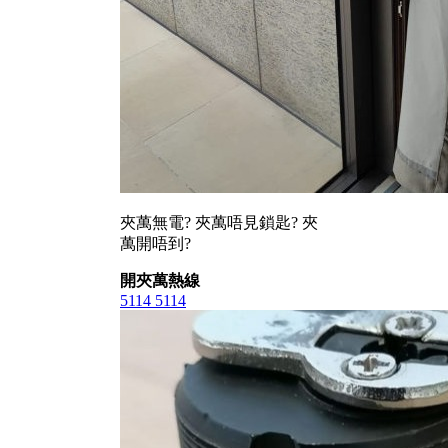
夾萬無電? 夾萬唔見鎖匙? 夾
萬開唔到?
開夾萬熱線
5114 5114