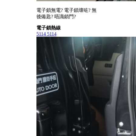
電子鎖無電? 電子鎖壞咗? 無
後備匙? 唔識鎖門?
電子鎖熱線
5114 5114