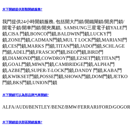
木下開鎖提供那類開鎖服務?
我門提供24小時開鎖服務, 包括開大門鎖/開鐵閘鎖/開房門鎖/
開電子鎖/開車門鎖/開夾萬鎖, SAMSUNG三星電子鎖YALE門
鎖,CISA 門鎖,BONCO門鎖,BALDWIN門鎖,LUCKY門
鎖,ZONE門鎖,CADMAN門鎖,MUL T LOCK門鎖,MARIANI門
鎖,CES門鎖,MARKS 門鎖,TITAN門鎖,JADO門鎖,SCHLAGE
門鎖,ADEL門鎖,FRASCIO門鎖,ISEO門鎖,BIRD門
鎖,DIAMOND門鎖,COWDROY門鎖,EZSET門鎖;TITAN門
鎖,GOAL門鎖,MIWA門鎖,CAMBRIDGE門鎖,ALPHA門
鎖,AZBE門鎖,SUPER-T-LOCK門鎖,DANDY 門鎖,KABA門
鎖,KWIKSET門鎖,POSSE門鎖,SHOWA門鎖,DOM門鎖,JETKO
門鎖,BKS門鎖,UNION門鎖
木下開鎖可以為那品牌汽車開鎖?
ALFA/AUDI/BENTLEY/BENZ/BMW/FERRARI/FORD/GOGORO
木下開鎖提供那區開鎖服務?