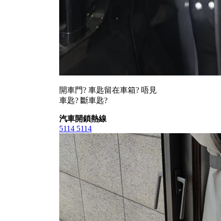
開車門? 車匙留在車箱? 唔見
車匙? 斷車匙?
汽車開鎖熱線
5114 5114