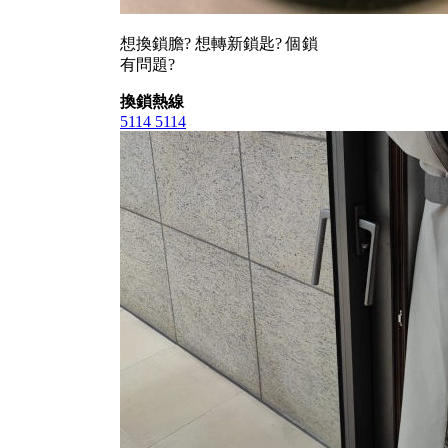
想換鎖膽? 想轉新鎖匙? 個鎖
有問題?
換鎖熱線
5114 5114