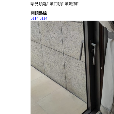
唔見鎖匙? 壞門鎖? 壞鐵閘?
開鎖熱線
5114 5114