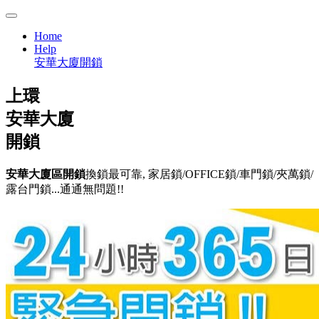
Home
Help
安華大廈開鎖
上環
安華大廈
開鎖
安華大廈區開鎖
換鎖最可靠, 家居鎖/OFFICE鎖/車門鎖/夾萬鎖/
露台門鎖...通通無問題!!