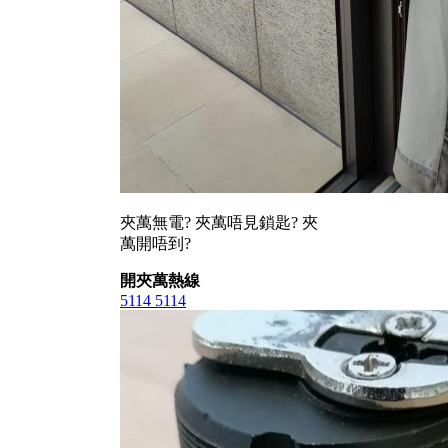
夾萬無電? 夾萬唔見鎖匙? 夾
萬開唔到?
開夾萬熱線
5114 5114