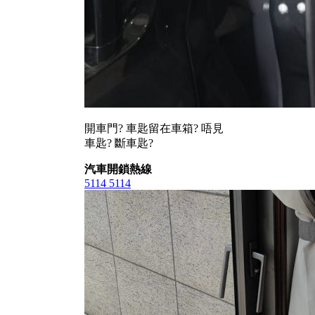
開車門? 車匙留在車箱? 唔見
車匙? 斷車匙?
汽車開鎖熱線
5114 5114