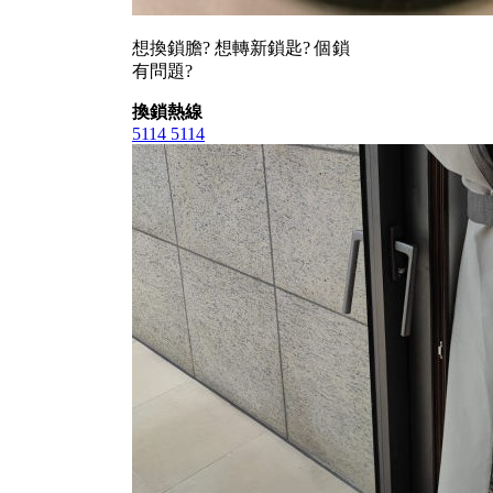
想換鎖膽? 想轉新鎖匙? 個鎖
有問題?
換鎖熱線
5114 5114