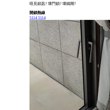
唔見鎖匙? 壞門鎖? 壞鐵閘?
開鎖熱線
5114 5114