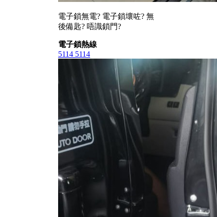
電子鎖無電? 電子鎖壞咗? 無
後備匙? 唔識鎖門?
電子鎖熱線
5114 5114