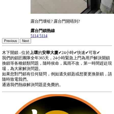
露台門壞咗? 露台門開唔到?
露台門鎖熱線
5114 5114
Previous
Next
木下開鎖 - 位於
上環
的
安華大廈
✔24小時✔快速✔可靠✔
我們的鎖匠團隊全年365天，24小時緊急上門為用戶解決開鎖
換鎖等各種鎖類問題，隨時侯命，風雨不改，第一時間趕赴現
場，為大家解決問題。
如果您對門鎖有任何疑問，例如遺失鎖匙或想要更換新鎖，請
隨時致電我們。
通過我們熱線解決問題是免費的。