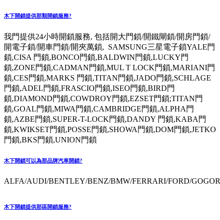
木下開鎖提供那類開鎖服務?
我門提供24小時開鎖服務, 包括開大門鎖/開鐵閘鎖/開房門鎖/
開電子鎖/開車門鎖/開夾萬鎖, SAMSUNG三星電子鎖YALE門
鎖,CISA 門鎖,BONCO門鎖,BALDWIN門鎖,LUCKY門
鎖,ZONE門鎖,CADMAN門鎖,MUL T LOCK門鎖,MARIANI門
鎖,CES門鎖,MARKS 門鎖,TITAN門鎖,JADO門鎖,SCHLAGE
門鎖,ADEL門鎖,FRASCIO門鎖,ISEO門鎖,BIRD門
鎖,DIAMOND門鎖,COWDROY門鎖,EZSET門鎖;TITAN門
鎖,GOAL門鎖,MIWA門鎖,CAMBRIDGE門鎖,ALPHA門
鎖,AZBE門鎖,SUPER-T-LOCK門鎖,DANDY 門鎖,KABA門
鎖,KWIKSET門鎖,POSSE門鎖,SHOWA門鎖,DOM門鎖,JETKO
門鎖,BKS門鎖,UNION門鎖
木下開鎖可以為那品牌汽車開鎖?
ALFA/AUDI/BENTLEY/BENZ/BMW/FERRARI/FORD/GOGORO
木下開鎖提供那區開鎖服務?