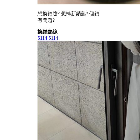
想換鎖膽? 想轉新鎖匙? 個鎖
有問題?
換鎖熱線
5114 5114