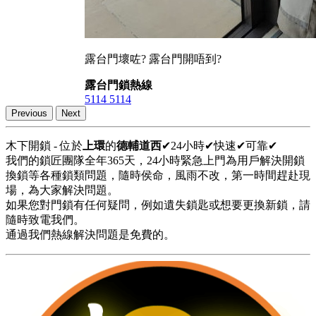
露台門壞咗? 露台門開唔到?
露台門鎖熱線
5114 5114
Previous
Next
木下開鎖 - 位於
上環
的
德輔道西
✔24小時✔快速✔可靠✔
我們的鎖匠團隊全年365天，24小時緊急上門為用戶解決開鎖
換鎖等各種鎖類問題，隨時侯命，風雨不改，第一時間趕赴現
場，為大家解決問題。
如果您對門鎖有任何疑問，例如遺失鎖匙或想要更換新鎖，請
隨時致電我們。
通過我們熱線解決問題是免費的。