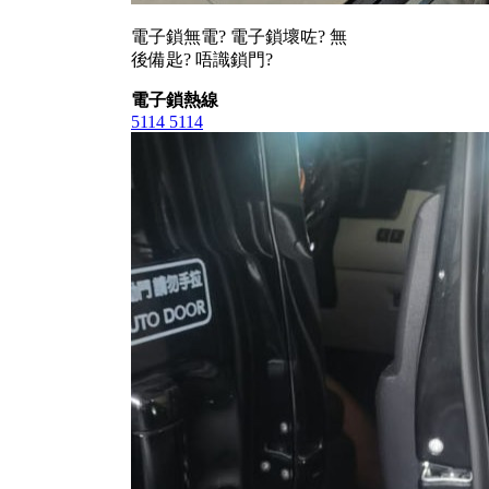
電子鎖無電? 電子鎖壞咗? 無
後備匙? 唔識鎖門?
電子鎖熱線
5114 5114