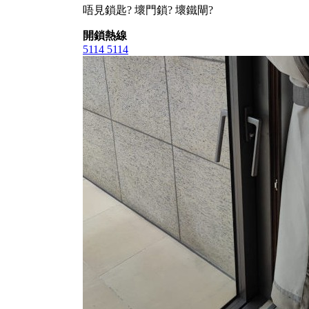
唔見鎖匙? 壞門鎖? 壞鐵閘?
開鎖熱線
5114 5114