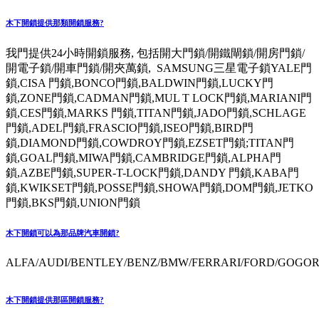
木下開鎖提供那類開鎖服務?
我門提供24小時開鎖服務, 包括開大門鎖/開鐵閘鎖/開房門鎖/
開電子鎖/開車門鎖/開夾萬鎖, SAMSUNG三星電子鎖YALE門
鎖,CISA 門鎖,BONCO門鎖,BALDWIN門鎖,LUCKY門
鎖,ZONE門鎖,CADMAN門鎖,MUL T LOCK門鎖,MARIANI門
鎖,CES門鎖,MARKS 門鎖,TITAN門鎖,JADO門鎖,SCHLAGE
門鎖,ADEL門鎖,FRASCIO門鎖,ISEO門鎖,BIRD門
鎖,DIAMOND門鎖,COWDROY門鎖,EZSET門鎖;TITAN門
鎖,GOAL門鎖,MIWA門鎖,CAMBRIDGE門鎖,ALPHA門
鎖,AZBE門鎖,SUPER-T-LOCK門鎖,DANDY 門鎖,KABA門
鎖,KWIKSET門鎖,POSSE門鎖,SHOWA門鎖,DOM門鎖,JETKO
門鎖,BKS門鎖,UNION門鎖
木下開鎖可以為那品牌汽車開鎖?
ALFA/AUDI/BENTLEY/BENZ/BMW/FERRARI/FORD/GOGORO
木下開鎖提供那區開鎖服務?