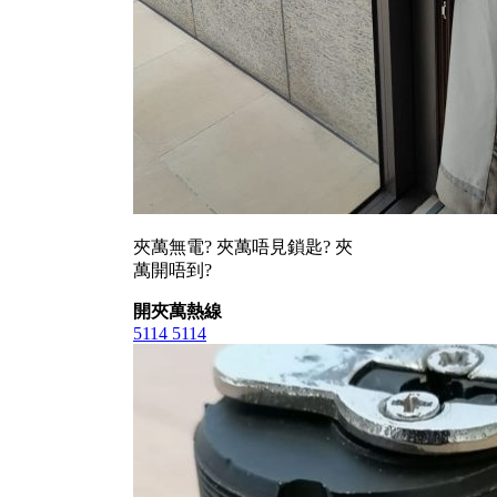
夾萬無電? 夾萬唔見鎖匙? 夾
萬開唔到?
開夾萬熱線
5114 5114