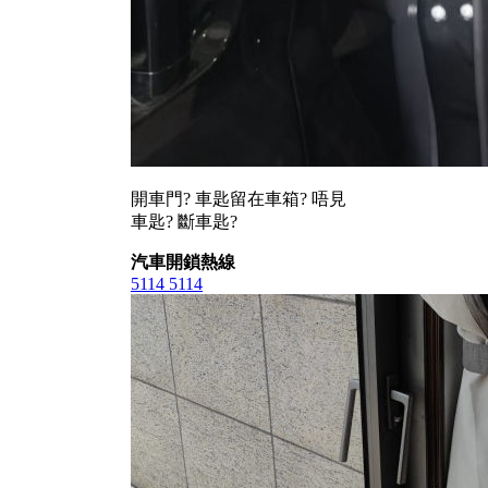
開車門? 車匙留在車箱? 唔見
車匙? 斷車匙?
汽車開鎖熱線
5114 5114