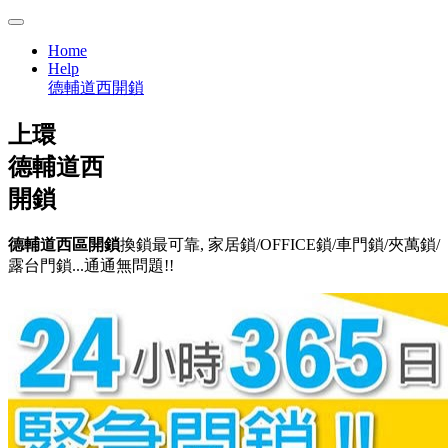
Home
Help
德輔道西開鎖
上環
德輔道西
開鎖
德輔道西區開鎖
換鎖最可靠, 家居鎖/OFFICE鎖/車門鎖/夾萬鎖/
露台門鎖...通通無問題!!