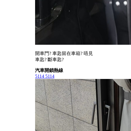
開車門? 車匙留在車箱? 唔見
車匙? 斷車匙?
汽車開鎖熱線
5114 5114