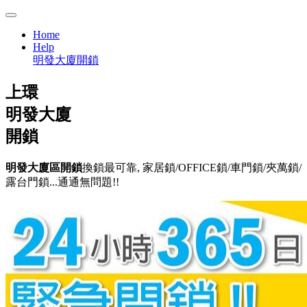
Home
Help
明發大廈開鎖
上環
明發大廈
開鎖
明發大廈區開鎖
換鎖最可靠, 家居鎖/OFFICE鎖/車門鎖/夾萬鎖/
露台門鎖...通通無問題!!