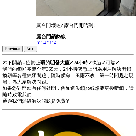
露台門壞咗? 露台門開唔到?
露台門鎖熱線
5114 5114
Previous
Next
木下開鎖 - 位於
上環
的
明發大廈
✔24小時✔快速✔可靠✔
我們的鎖匠團隊全年365天，24小時緊急上門為用戶解決開鎖
換鎖等各種鎖類問題，隨時侯命，風雨不改，第一時間趕赴現
場，為大家解決問題。
如果您對門鎖有任何疑問，例如遺失鎖匙或想要更換新鎖，請
隨時致電我們。
通過我們熱線解決問題是免費的。