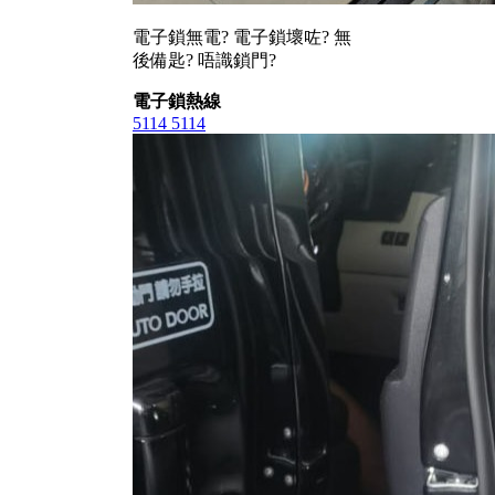
電子鎖無電? 電子鎖壞咗? 無
後備匙? 唔識鎖門?
電子鎖熱線
5114 5114