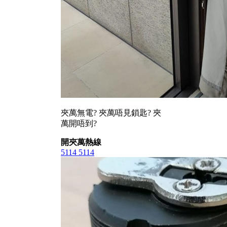
夾萬無電? 夾萬唔見鎖匙? 夾
萬開唔到?
開夾萬熱線
5114 5114