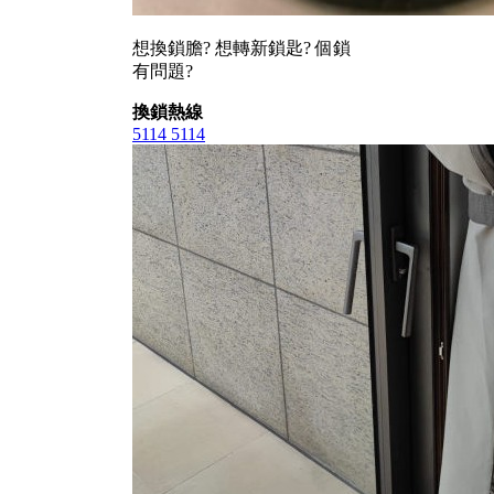
想換鎖膽? 想轉新鎖匙? 個鎖
有問題?
換鎖熱線
5114 5114