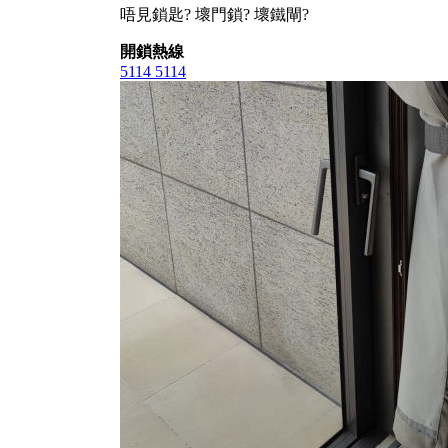
唔見鎖匙? 壞門鎖? 壞鐵閘?
開鎖熱線
5114 5114