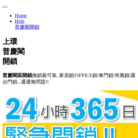
Home
Help
普慶閣開鎖
上環
普慶閣
開鎖
普慶閣區開鎖
換鎖最可靠, 家居鎖/OFFICE鎖/車門鎖/夾萬鎖/露
台門鎖...通通無問題!!