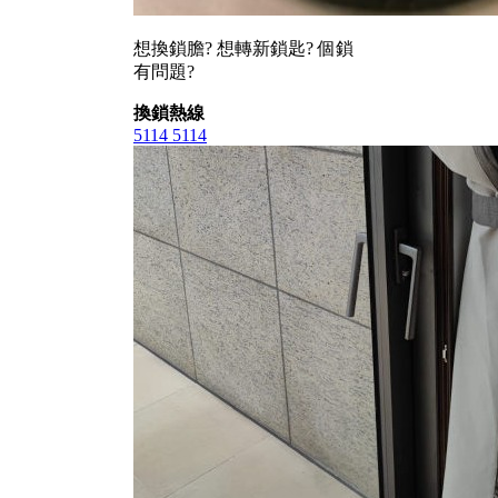
想換鎖膽? 想轉新鎖匙? 個鎖
有問題?
換鎖熱線
5114 5114