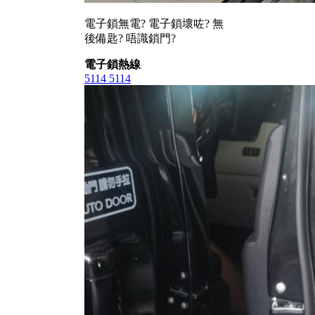
電子鎖無電? 電子鎖壞咗? 無
後備匙? 唔識鎖門?
電子鎖熱線
5114 5114