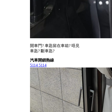
開車門? 車匙留在車箱? 唔見
車匙? 斷車匙?
汽車開鎖熱線
5114 5114