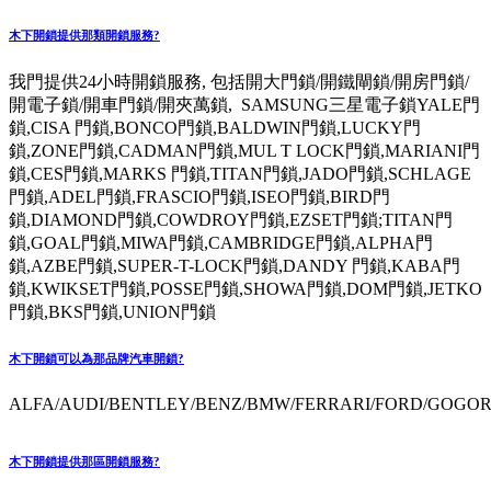
木下開鎖提供那類開鎖服務?
我門提供24小時開鎖服務, 包括開大門鎖/開鐵閘鎖/開房門鎖/
開電子鎖/開車門鎖/開夾萬鎖, SAMSUNG三星電子鎖YALE門
鎖,CISA 門鎖,BONCO門鎖,BALDWIN門鎖,LUCKY門
鎖,ZONE門鎖,CADMAN門鎖,MUL T LOCK門鎖,MARIANI門
鎖,CES門鎖,MARKS 門鎖,TITAN門鎖,JADO門鎖,SCHLAGE
門鎖,ADEL門鎖,FRASCIO門鎖,ISEO門鎖,BIRD門
鎖,DIAMOND門鎖,COWDROY門鎖,EZSET門鎖;TITAN門
鎖,GOAL門鎖,MIWA門鎖,CAMBRIDGE門鎖,ALPHA門
鎖,AZBE門鎖,SUPER-T-LOCK門鎖,DANDY 門鎖,KABA門
鎖,KWIKSET門鎖,POSSE門鎖,SHOWA門鎖,DOM門鎖,JETKO
門鎖,BKS門鎖,UNION門鎖
木下開鎖可以為那品牌汽車開鎖?
ALFA/AUDI/BENTLEY/BENZ/BMW/FERRARI/FORD/GOGORO
木下開鎖提供那區開鎖服務?