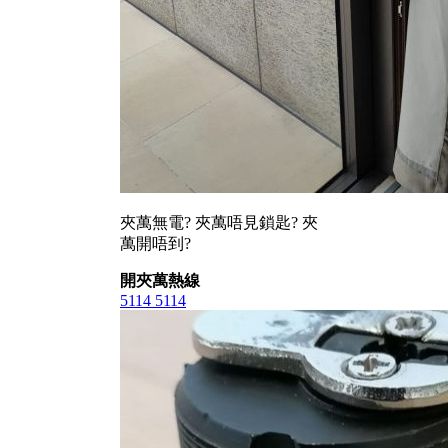
夾萬無電? 夾萬唔見鎖匙? 夾
萬開唔到?
開夾萬熱線
5114 5114