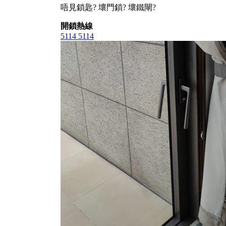
唔見鎖匙? 壞門鎖? 壞鐵閘?
開鎖熱線
5114 5114