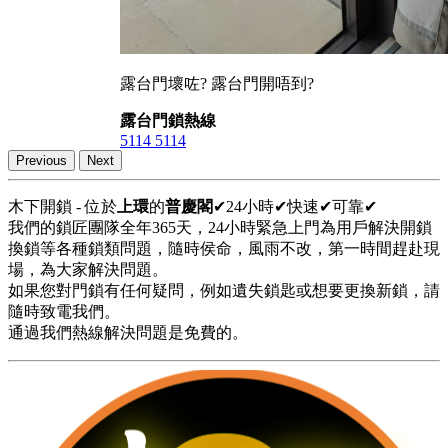
露台門壞咗? 露台門開唔到?
露台門鎖熱線
5114 5114
Previous
Next
木下開鎖 - 位於
上環
的
普慶閣
✔24小時✔快速✔可靠✔
我們的鎖匠團隊全年365天，24小時緊急上門為用戶解決開鎖
換鎖等各種鎖類問題，隨時侯命，風雨不改，第一時間趕赴現
場，為大家解決問題。
如果您對門鎖有任何疑問，例如遺失鎖匙或想要更換新鎖，請
隨時致電我們。
通過我們熱線解決問題是免費的。