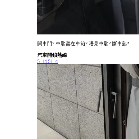
開車門? 車匙留在車箱? 唔見車匙? 斷車匙?
汽車開鎖熱線
5114 5114