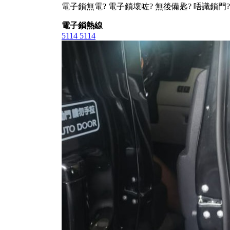
電子鎖無電? 電子鎖壞咗? 無後備匙? 唔識鎖門?
電子鎖熱線
5114 5114