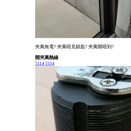
夾萬無電? 夾萬唔見鎖匙? 夾萬開唔到?
開夾萬熱線
5114 5114