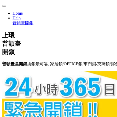
Home
Help
普頓臺開鎖
上環
普頓臺
開鎖
普頓臺區開鎖
換鎖最可靠, 家居鎖/OFFICE鎖/車門鎖/夾萬鎖/露台