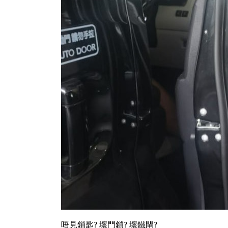
唔見鎖匙? 壞門鎖? 壞鐵閘?