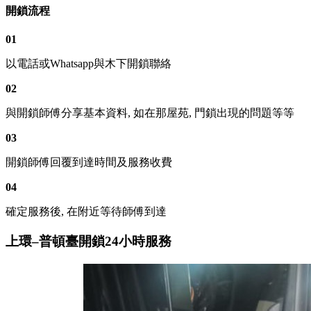
開鎖流程
01
以電話或Whatsapp與木下開鎖聯絡
02
與開鎖師傅分享基本資料, 如在那屋苑, 門鎖出現的問題等等
03
開鎖師傅回覆到達時間及服務收費
04
確定服務後, 在附近等待師傅到達
上環–普頓臺開鎖24小時服務