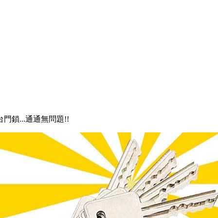
門鎖...通通無問題!!