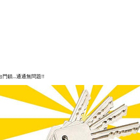
門鎖...通通無問題!!