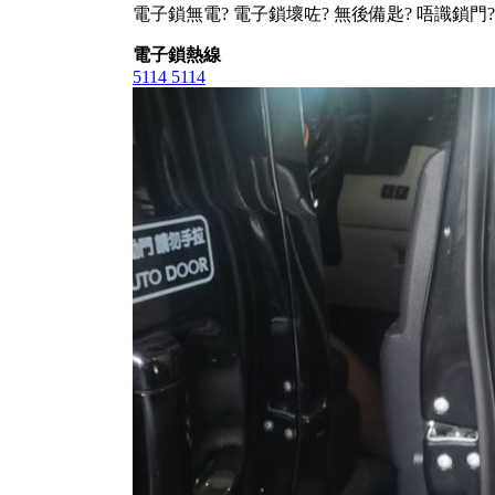
電子鎖無電? 電子鎖壞咗? 無後備匙? 唔識鎖門?
電子鎖熱線
5114 5114