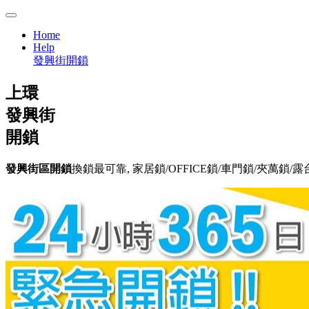
Home
Help
發興街開鎖
上環
發興街
開鎖
發興街區開鎖
換鎖最可靠, 家居鎖/OFFICE鎖/車門鎖/夾萬鎖/露台