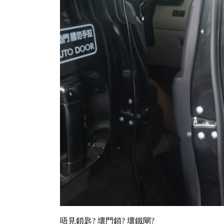
唔見鎖匙? 壞門鎖? 壞鐵閘?