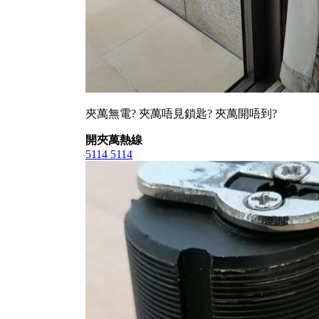
夾萬無電? 夾萬唔見鎖匙? 夾萬開唔到?
開夾萬熱線
5114 5114