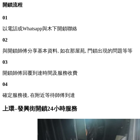
開鎖流程
01
以電話或Whatsapp與木下開鎖聯絡
02
與開鎖師傅分享基本資料, 如在那屋苑, 門鎖出現的問題等等
03
開鎖師傅回覆到達時間及服務收費
04
確定服務後, 在附近等待師傅到達
上環–發興街開鎖24小時服務