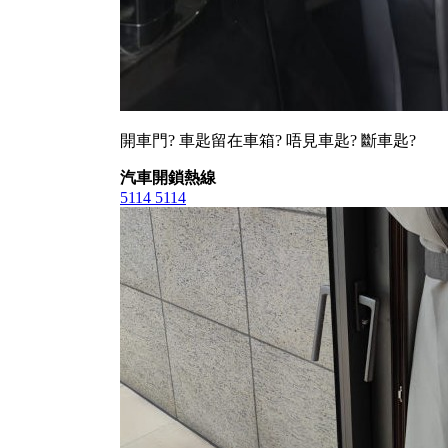
開車門? 車匙留在車箱? 唔見車匙? 斷車匙?
汽車開鎖熱線
5114 5114