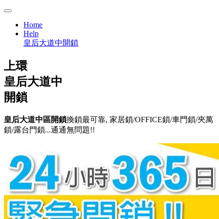
Home
Help
皇后大道中開鎖
上環
皇后大道中
開鎖
皇后大道中區開鎖
換鎖最可靠, 家居鎖/OFFICE鎖/車門鎖/夾萬
鎖/露台門鎖...通通無問題!!