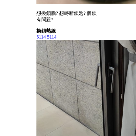
想換鎖膽? 想轉新鎖匙? 個鎖
有問題?
換鎖熱線
5114 5114