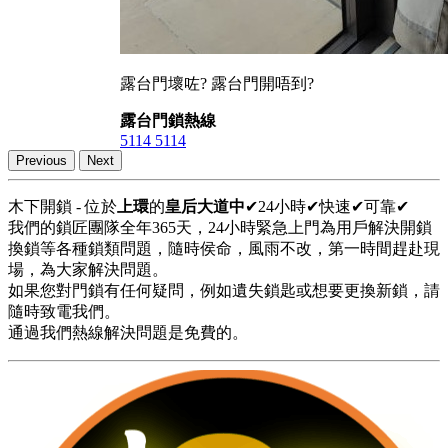
露台門壞咗? 露台門開唔到?
露台門鎖熱線
5114 5114
Previous
Next
木下開鎖 - 位於
上環
的
皇后大道中
✔24小時✔快速✔可靠✔
我們的鎖匠團隊全年365天，24小時緊急上門為用戶解決開鎖
換鎖等各種鎖類問題，隨時侯命，風雨不改，第一時間趕赴現
場，為大家解決問題。
如果您對門鎖有任何疑問，例如遺失鎖匙或想要更換新鎖，請
隨時致電我們。
通過我們熱線解決問題是免費的。