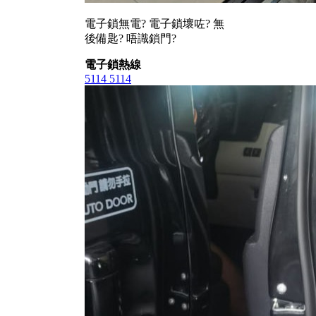
電子鎖無電? 電子鎖壞咗? 無
後備匙? 唔識鎖門?
電子鎖熱線
5114 5114