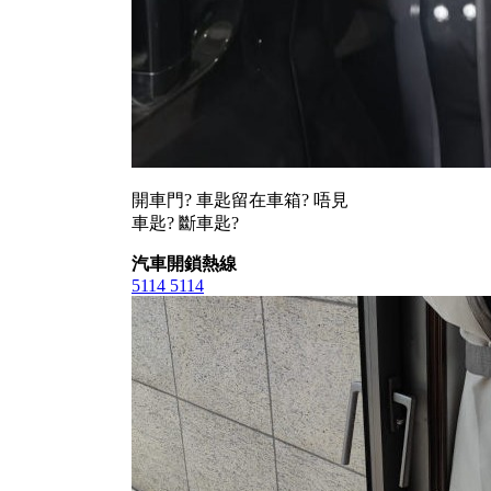
開車門? 車匙留在車箱? 唔見
車匙? 斷車匙?
汽車開鎖熱線
5114 5114