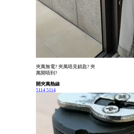
夾萬無電? 夾萬唔見鎖匙? 夾
萬開唔到?
開夾萬熱線
5114 5114