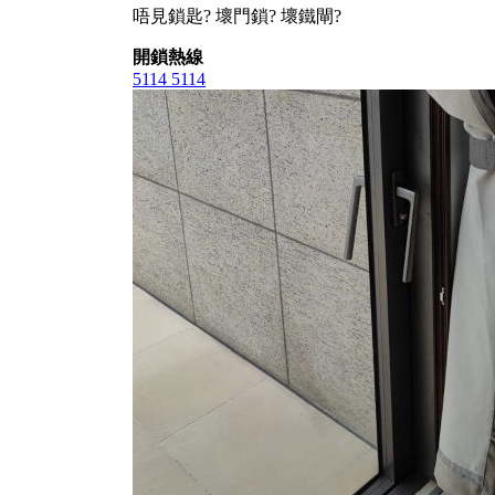
唔見鎖匙? 壞門鎖? 壞鐵閘?
開鎖熱線
5114 5114