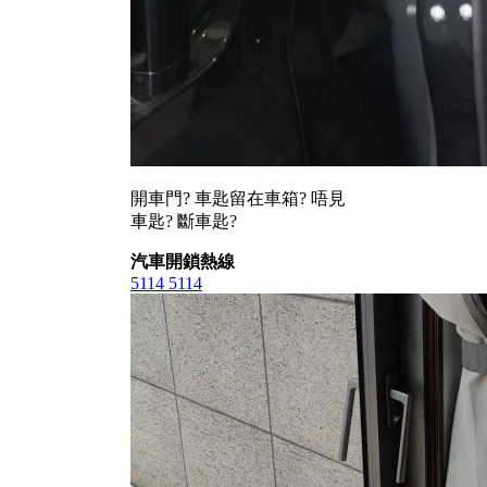
開車門? 車匙留在車箱? 唔見
車匙? 斷車匙?
汽車開鎖熱線
5114 5114