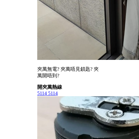
夾萬無電? 夾萬唔見鎖匙? 夾
萬開唔到?
開夾萬熱線
5114 5114