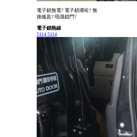
電子鎖無電? 電子鎖壞咗? 無
後備匙? 唔識鎖門?
電子鎖熱線
5114 5114