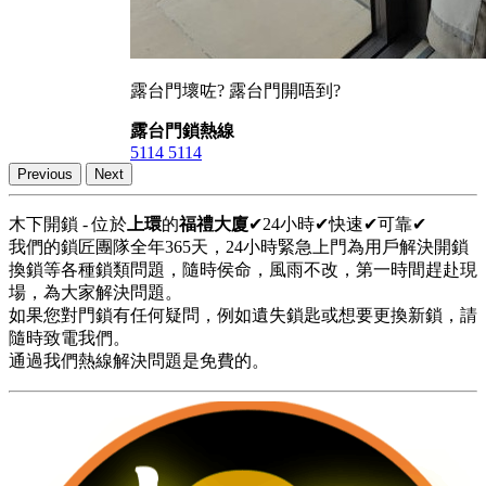
露台門壞咗? 露台門開唔到?
露台門鎖熱線
5114 5114
Previous
Next
木下開鎖 - 位於
上環
的
福禮大廈
✔24小時✔快速✔可靠✔
我們的鎖匠團隊全年365天，24小時緊急上門為用戶解決開鎖
換鎖等各種鎖類問題，隨時侯命，風雨不改，第一時間趕赴現
場，為大家解決問題。
如果您對門鎖有任何疑問，例如遺失鎖匙或想要更換新鎖，請
隨時致電我們。
通過我們熱線解決問題是免費的。