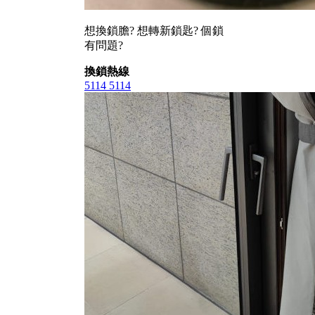
想換鎖膽? 想轉新鎖匙? 個鎖
有問題?
換鎖熱線
5114 5114