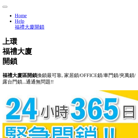
Home
Help
福禮大廈開鎖
上環
福禮大廈
開鎖
福禮大廈區開鎖
換鎖最可靠, 家居鎖/OFFICE鎖/車門鎖/夾萬鎖/
露台門鎖...通通無問題!!