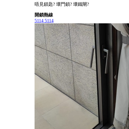
唔見鎖匙? 壞門鎖? 壞鐵閘?
開鎖熱線
5114 5114