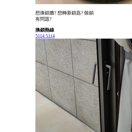
想換鎖膽? 想轉新鎖匙? 個鎖
有問題?
換鎖熱線
5114 5114