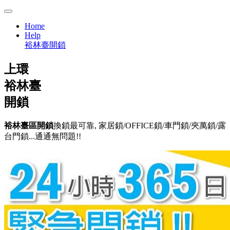
Home
Help
裕林臺開鎖
上環
裕林臺
開鎖
裕林臺區開鎖
換鎖最可靠, 家居鎖/OFFICE鎖/車門鎖/夾萬鎖/露
台門鎖...通通無問題!!