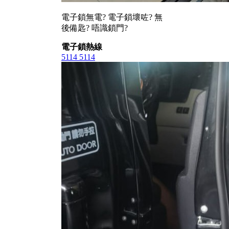
電子鎖無電? 電子鎖壞咗? 無
後備匙? 唔識鎖門?
電子鎖熱線
5114 5114