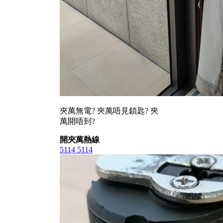
夾萬無電? 夾萬唔見鎖匙? 夾
萬開唔到?
開夾萬熱線
5114 5114