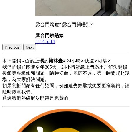
露台門壞咗? 露台門開唔到?
露台門鎖熱線
5114 5114
Previous
Next
木下開鎖 - 位於
上環
的
裕林臺
✔24小時✔快速✔可靠✔
我們的鎖匠團隊全年365天，24小時緊急上門為用戶解決開鎖
換鎖等各種鎖類問題，隨時侯命，風雨不改，第一時間趕赴現
場，為大家解決問題。
如果您對門鎖有任何疑問，例如遺失鎖匙或想要更換新鎖，請
隨時致電我們。
通過我們熱線解決問題是免費的。