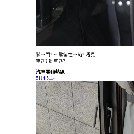
開車門? 車匙留在車箱? 唔見
車匙? 斷車匙?
汽車開鎖熱線
5114 5114