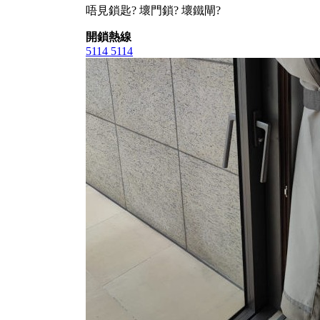
唔見鎖匙? 壞門鎖? 壞鐵閘?
開鎖熱線
5114 5114