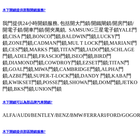
木下開鎖提供那類開鎖服務?
我門提供24小時開鎖服務, 包括開大門鎖/開鐵閘鎖/開房門鎖/
開電子鎖/開車門鎖/開夾萬鎖, SAMSUNG三星電子鎖YALE門
鎖,CISA 門鎖,BONCO門鎖,BALDWIN門鎖,LUCKY門
鎖,ZONE門鎖,CADMAN門鎖,MUL T LOCK門鎖,MARIANI門
鎖,CES門鎖,MARKS 門鎖,TITAN門鎖,JADO門鎖,SCHLAGE
門鎖,ADEL門鎖,FRASCIO門鎖,ISEO門鎖,BIRD門
鎖,DIAMOND門鎖,COWDROY門鎖,EZSET門鎖;TITAN門
鎖,GOAL門鎖,MIWA門鎖,CAMBRIDGE門鎖,ALPHA門
鎖,AZBE門鎖,SUPER-T-LOCK門鎖,DANDY 門鎖,KABA門
鎖,KWIKSET門鎖,POSSE門鎖,SHOWA門鎖,DOM門鎖,JETKO
門鎖,BKS門鎖,UNION門鎖
木下開鎖可以為那品牌汽車開鎖?
ALFA/AUDI/BENTLEY/BENZ/BMW/FERRARI/FORD/GOGORO
木下開鎖提供那區開鎖服務?