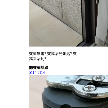
夾萬無電? 夾萬唔見鎖匙? 夾
萬開唔到?
開夾萬熱線
5114 5114