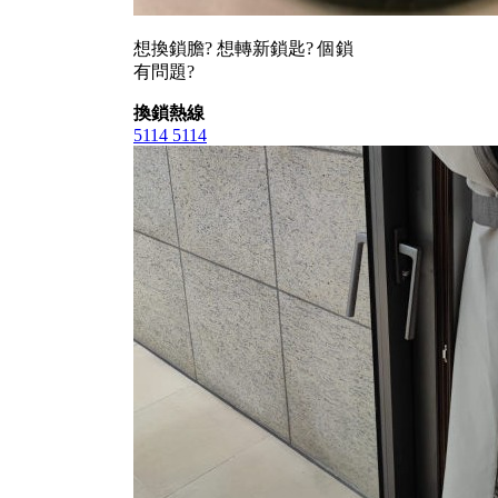
想換鎖膽? 想轉新鎖匙? 個鎖
有問題?
換鎖熱線
5114 5114