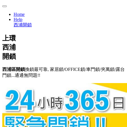
Home
Help
西浦開鎖
上環
西浦
開鎖
西浦區開鎖
換鎖最可靠, 家居鎖/OFFICE鎖/車門鎖/夾萬鎖/露台
門鎖...通通無問題!!