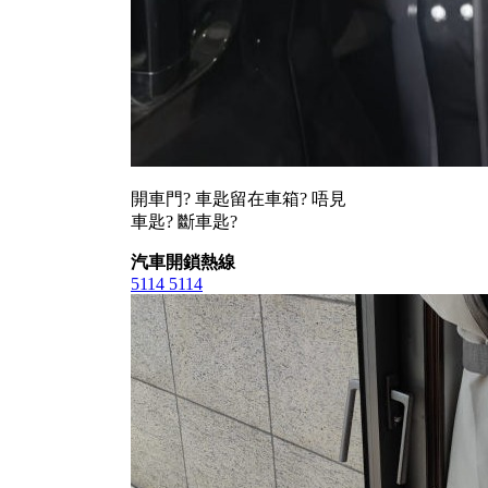
開車門? 車匙留在車箱? 唔見
車匙? 斷車匙?
汽車開鎖熱線
5114 5114