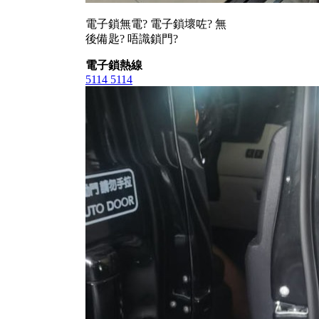
電子鎖無電? 電子鎖壞咗? 無
後備匙? 唔識鎖門?
電子鎖熱線
5114 5114