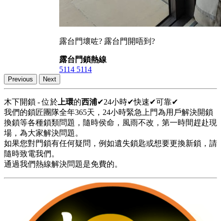
露台門壞咗? 露台門開唔到?
露台門鎖熱線
5114 5114
Previous
Next
木下開鎖 - 位於
上環
的
西浦
✔24小時✔快速✔可靠✔
我們的鎖匠團隊全年365天，24小時緊急上門為用戶解決開鎖
換鎖等各種鎖類問題，隨時侯命，風雨不改，第一時間趕赴現
場，為大家解決問題。
如果您對門鎖有任何疑問，例如遺失鎖匙或想要更換新鎖，請
隨時致電我們。
通過我們熱線解決問題是免費的。