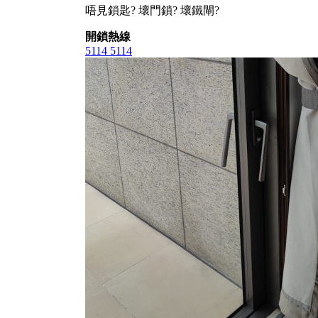
唔見鎖匙? 壞門鎖? 壞鐵閘?
開鎖熱線
5114 5114