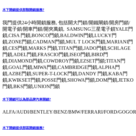
木下開鎖提供那類開鎖服務?
我門提供24小時開鎖服務, 包括開大門鎖/開鐵閘鎖/開房門鎖/
開電子鎖/開車門鎖/開夾萬鎖, SAMSUNG三星電子鎖YALE門
鎖,CISA 門鎖,BONCO門鎖,BALDWIN門鎖,LUCKY門
鎖,ZONE門鎖,CADMAN門鎖,MUL T LOCK門鎖,MARIANI門
鎖,CES門鎖,MARKS 門鎖,TITAN門鎖,JADO門鎖,SCHLAGE
門鎖,ADEL門鎖,FRASCIO門鎖,ISEO門鎖,BIRD門
鎖,DIAMOND門鎖,COWDROY門鎖,EZSET門鎖;TITAN門
鎖,GOAL門鎖,MIWA門鎖,CAMBRIDGE門鎖,ALPHA門
鎖,AZBE門鎖,SUPER-T-LOCK門鎖,DANDY 門鎖,KABA門
鎖,KWIKSET門鎖,POSSE門鎖,SHOWA門鎖,DOM門鎖,JETKO
門鎖,BKS門鎖,UNION門鎖
木下開鎖可以為那品牌汽車開鎖?
ALFA/AUDI/BENTLEY/BENZ/BMW/FERRARI/FORD/GOGORO
木下開鎖提供那區開鎖服務?