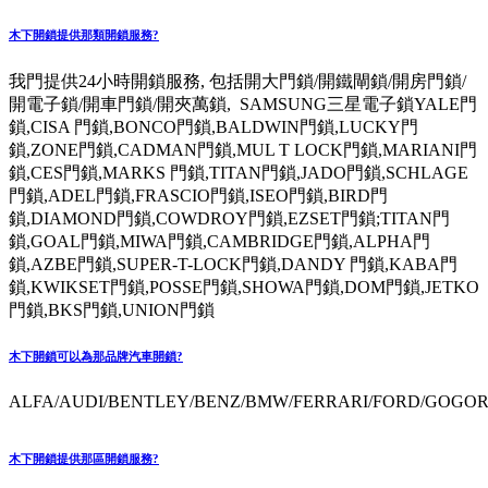
木下開鎖提供那類開鎖服務?
我門提供24小時開鎖服務, 包括開大門鎖/開鐵閘鎖/開房門鎖/
開電子鎖/開車門鎖/開夾萬鎖, SAMSUNG三星電子鎖YALE門
鎖,CISA 門鎖,BONCO門鎖,BALDWIN門鎖,LUCKY門
鎖,ZONE門鎖,CADMAN門鎖,MUL T LOCK門鎖,MARIANI門
鎖,CES門鎖,MARKS 門鎖,TITAN門鎖,JADO門鎖,SCHLAGE
門鎖,ADEL門鎖,FRASCIO門鎖,ISEO門鎖,BIRD門
鎖,DIAMOND門鎖,COWDROY門鎖,EZSET門鎖;TITAN門
鎖,GOAL門鎖,MIWA門鎖,CAMBRIDGE門鎖,ALPHA門
鎖,AZBE門鎖,SUPER-T-LOCK門鎖,DANDY 門鎖,KABA門
鎖,KWIKSET門鎖,POSSE門鎖,SHOWA門鎖,DOM門鎖,JETKO
門鎖,BKS門鎖,UNION門鎖
木下開鎖可以為那品牌汽車開鎖?
ALFA/AUDI/BENTLEY/BENZ/BMW/FERRARI/FORD/GOGORO
木下開鎖提供那區開鎖服務?