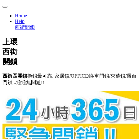
Home
Help
西街開鎖
上環
西街
開鎖
西街區開鎖
換鎖最可靠, 家居鎖/OFFICE鎖/車門鎖/夾萬鎖/露台
門鎖...通通無問題!!