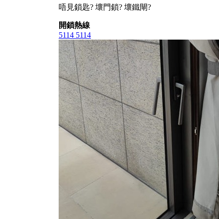
唔見鎖匙? 壞門鎖? 壞鐵閘?
開鎖熱線
5114 5114