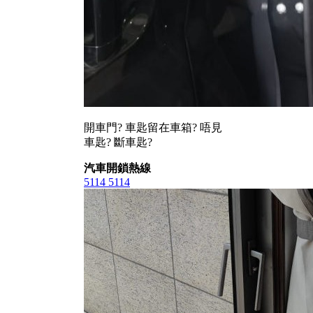
開車門? 車匙留在車箱? 唔見
車匙? 斷車匙?
汽車開鎖熱線
5114 5114