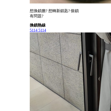
想換鎖膽? 想轉新鎖匙? 個鎖
有問題?
換鎖熱線
5114 5114