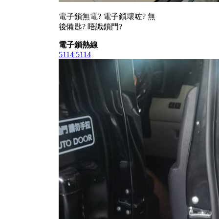
電子鎖無電? 電子鎖壞咗? 無
後備匙? 唔識鎖門?
電子鎖熱線
5114 5114