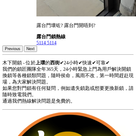
露台門壞咗? 露台門開唔到?
露台門鎖熱線
5114 5114
Previous
Next
木下開鎖 - 位於
上環
的
西街
✔24小時✔快速✔可靠✔
我們的鎖匠團隊全年365天，24小時緊急上門為用戶解決開鎖
換鎖等各種鎖類問題，隨時侯命，風雨不改，第一時間趕赴現
場，為大家解決問題。
如果您對門鎖有任何疑問，例如遺失鎖匙或想要更換新鎖，請
隨時致電我們。
通過我們熱線解決問題是免費的。