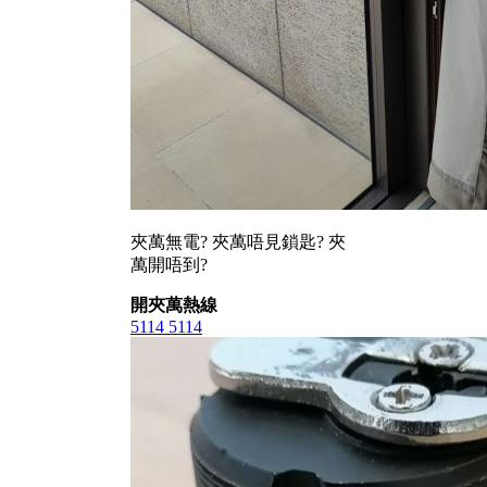
夾萬無電? 夾萬唔見鎖匙? 夾
萬開唔到?
開夾萬熱線
5114 5114