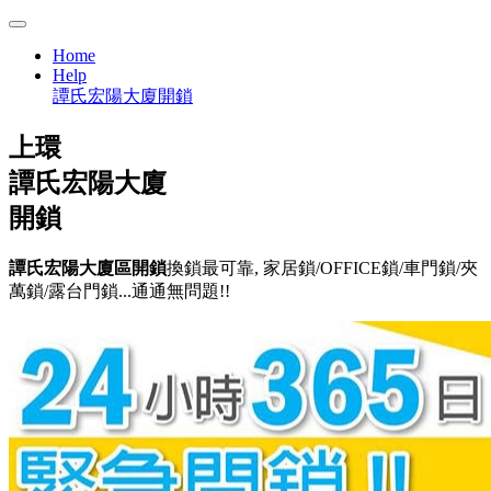
Home
Help
譚氏宏陽大廈開鎖
上環
譚氏宏陽大廈
開鎖
譚氏宏陽大廈區開鎖
換鎖最可靠, 家居鎖/OFFICE鎖/車門鎖/夾
萬鎖/露台門鎖...通通無問題!!