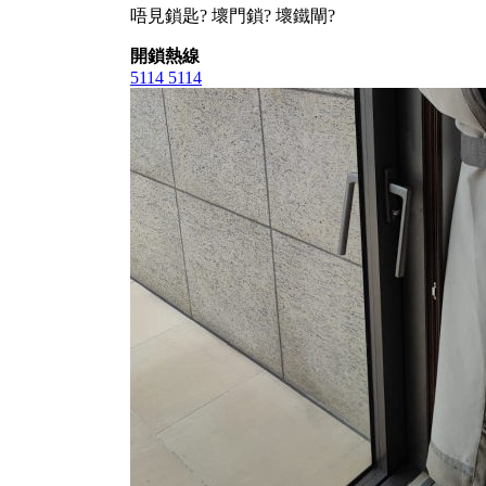
唔見鎖匙? 壞門鎖? 壞鐵閘?
開鎖熱線
5114 5114