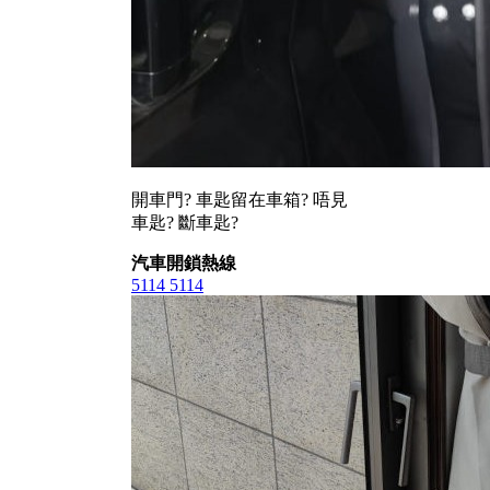
開車門? 車匙留在車箱? 唔見
車匙? 斷車匙?
汽車開鎖熱線
5114 5114