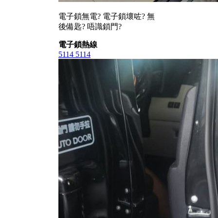
電子鎖無電? 電子鎖壞咗? 無
後備匙? 唔識鎖門?
電子鎖熱線
5114 5114