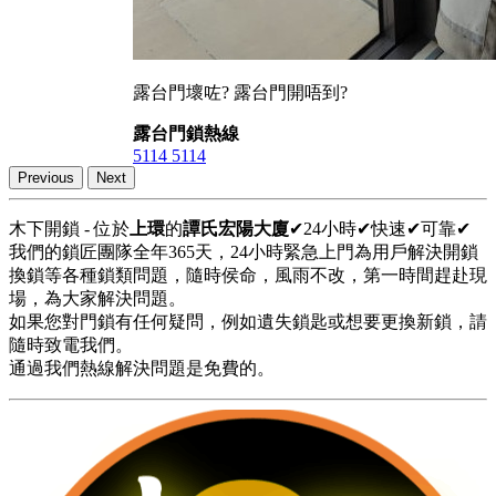
露台門壞咗? 露台門開唔到?
露台門鎖熱線
5114 5114
Previous
Next
木下開鎖 - 位於
上環
的
譚氏宏陽大廈
✔24小時✔快速✔可靠✔
我們的鎖匠團隊全年365天，24小時緊急上門為用戶解決開鎖
換鎖等各種鎖類問題，隨時侯命，風雨不改，第一時間趕赴現
場，為大家解決問題。
如果您對門鎖有任何疑問，例如遺失鎖匙或想要更換新鎖，請
隨時致電我們。
通過我們熱線解決問題是免費的。