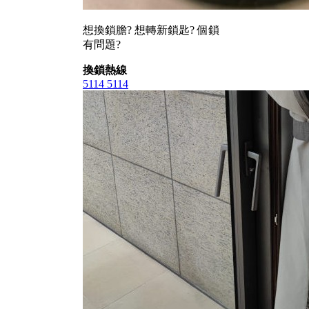
想換鎖膽? 想轉新鎖匙? 個鎖
有問題?
換鎖熱線
5114 5114