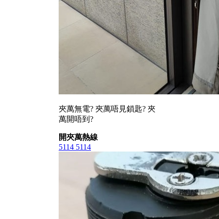
夾萬無電? 夾萬唔見鎖匙? 夾
萬開唔到?
開夾萬熱線
5114 5114