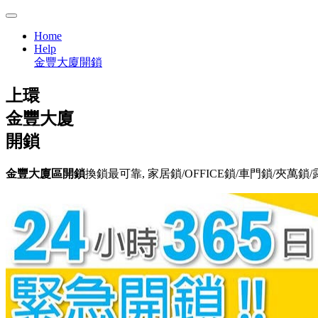
Home
Help
金豐大廈開鎖
上環
金豐大廈
開鎖
金豐大廈區開鎖
換鎖最可靠, 家居鎖/OFFICE鎖/車門鎖/夾萬鎖/