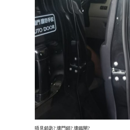
唔見鎖匙? 壞門鎖? 壞鐵閘?