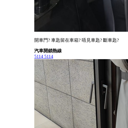
開車門? 車匙留在車箱? 唔見車匙? 斷車匙?
汽車開鎖熱線
5114 5114