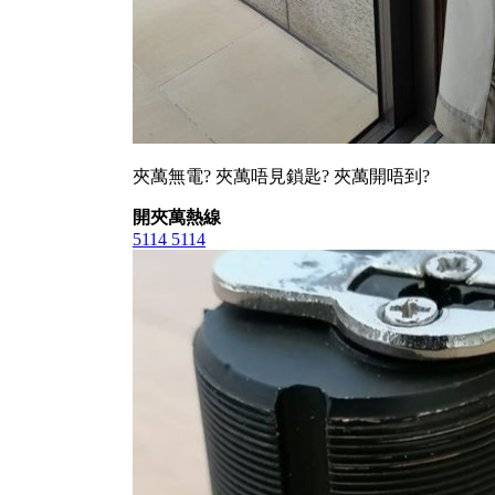
夾萬無電? 夾萬唔見鎖匙? 夾萬開唔到?
開夾萬熱線
5114 5114