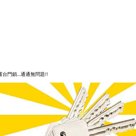
露台門鎖...通通無問題!!