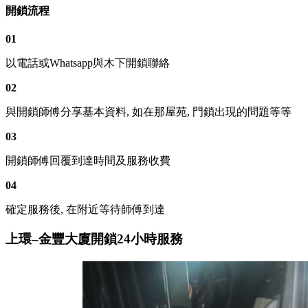
開鎖流程
01
以電話或Whatsapp與木下開鎖聯絡
02
與開鎖師傅分享基本資料, 如在那屋苑, 門鎖出現的問題等等
03
開鎖師傅回覆到達時間及服務收費
04
確定服務後, 在附近等待師傅到達
上環–金豐大廈開鎖24小時服務