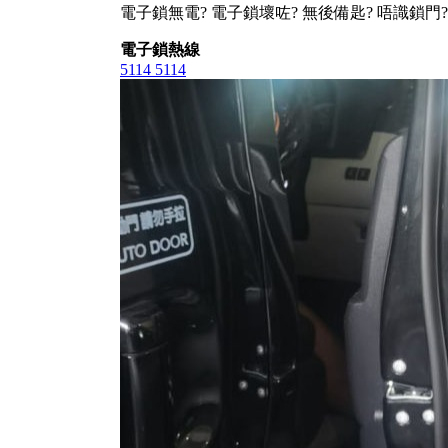
電子鎖無電? 電子鎖壞咗? 無後備匙? 唔識鎖門?
電子鎖熱線
5114 5114