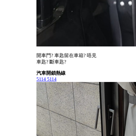
開車門? 車匙留在車箱? 唔見
車匙? 斷車匙?
汽車開鎖熱線
5114 5114