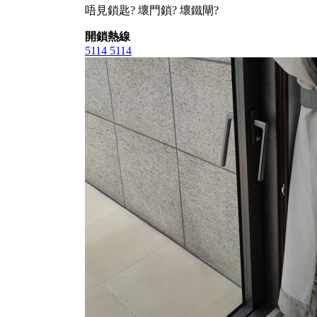
唔見鎖匙? 壞門鎖? 壞鐵閘?
開鎖熱線
5114 5114