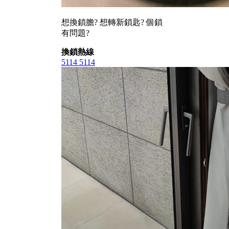
想換鎖膽? 想轉新鎖匙? 個鎖
有問題?
換鎖熱線
5114 5114