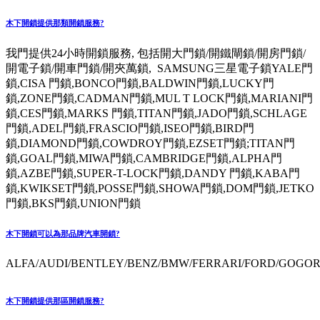
木下開鎖提供那類開鎖服務?
我門提供24小時開鎖服務, 包括開大門鎖/開鐵閘鎖/開房門鎖/
開電子鎖/開車門鎖/開夾萬鎖, SAMSUNG三星電子鎖YALE門
鎖,CISA 門鎖,BONCO門鎖,BALDWIN門鎖,LUCKY門
鎖,ZONE門鎖,CADMAN門鎖,MUL T LOCK門鎖,MARIANI門
鎖,CES門鎖,MARKS 門鎖,TITAN門鎖,JADO門鎖,SCHLAGE
門鎖,ADEL門鎖,FRASCIO門鎖,ISEO門鎖,BIRD門
鎖,DIAMOND門鎖,COWDROY門鎖,EZSET門鎖;TITAN門
鎖,GOAL門鎖,MIWA門鎖,CAMBRIDGE門鎖,ALPHA門
鎖,AZBE門鎖,SUPER-T-LOCK門鎖,DANDY 門鎖,KABA門
鎖,KWIKSET門鎖,POSSE門鎖,SHOWA門鎖,DOM門鎖,JETKO
門鎖,BKS門鎖,UNION門鎖
木下開鎖可以為那品牌汽車開鎖?
ALFA/AUDI/BENTLEY/BENZ/BMW/FERRARI/FORD/GOGORO
木下開鎖提供那區開鎖服務?