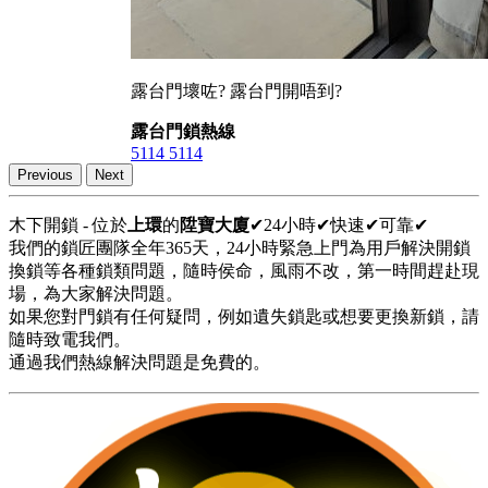
露台門壞咗? 露台門開唔到?
露台門鎖熱線
5114 5114
Previous
Next
木下開鎖 - 位於
上環
的
陞寶大廈
✔24小時✔快速✔可靠✔
我們的鎖匠團隊全年365天，24小時緊急上門為用戶解決開鎖
換鎖等各種鎖類問題，隨時侯命，風雨不改，第一時間趕赴現
場，為大家解決問題。
如果您對門鎖有任何疑問，例如遺失鎖匙或想要更換新鎖，請
隨時致電我們。
通過我們熱線解決問題是免費的。