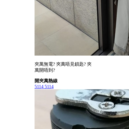
夾萬無電? 夾萬唔見鎖匙? 夾
萬開唔到?
開夾萬熱線
5114 5114