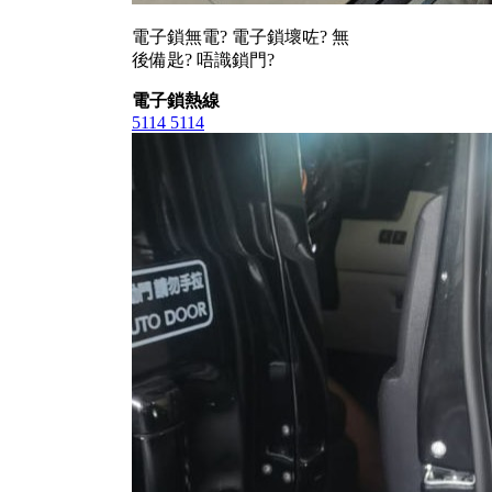
電子鎖無電? 電子鎖壞咗? 無
後備匙? 唔識鎖門?
電子鎖熱線
5114 5114