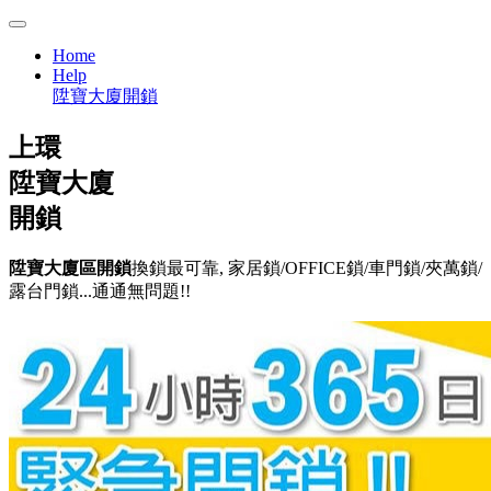
Home
Help
陞寶大廈開鎖
上環
陞寶大廈
開鎖
陞寶大廈區開鎖
換鎖最可靠, 家居鎖/OFFICE鎖/車門鎖/夾萬鎖/
露台門鎖...通通無問題!!