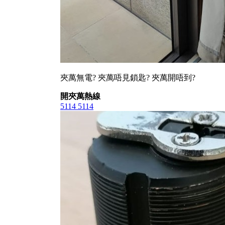
夾萬無電? 夾萬唔見鎖匙? 夾萬開唔到?
開夾萬熱線
5114 5114