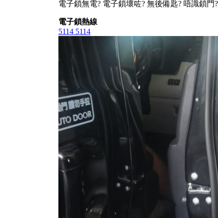
電子鎖無電? 電子鎖壞咗? 無後備匙? 唔識鎖門?
電子鎖熱線
5114 5114