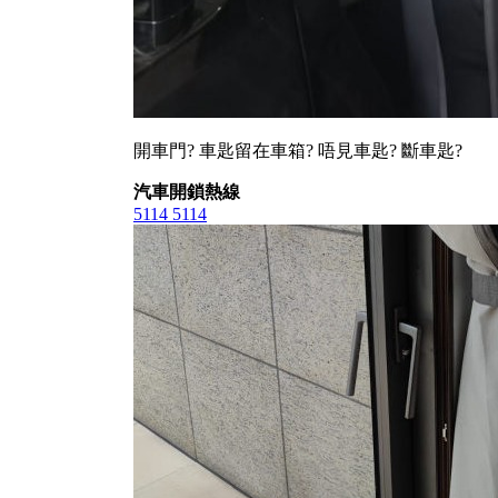
開車門? 車匙留在車箱? 唔見車匙? 斷車匙?
汽車開鎖熱線
5114 5114