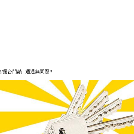
/露台門鎖...通通無問題!!