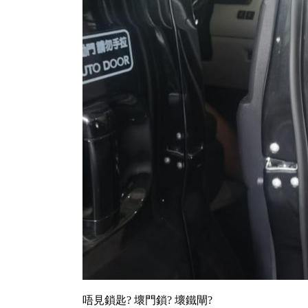
唔見鎖匙? 壞門鎖? 壞鐵閘?