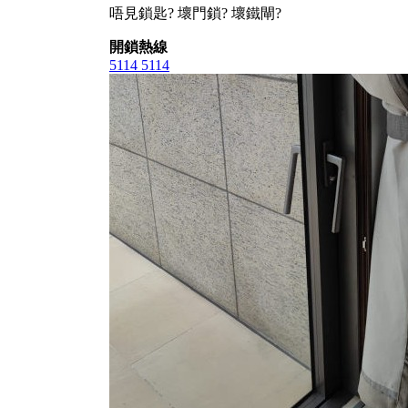
唔見鎖匙? 壞門鎖? 壞鐵閘?
開鎖熱線
5114 5114