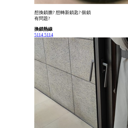
想換鎖膽? 想轉新鎖匙? 個鎖
有問題?
換鎖熱線
5114 5114