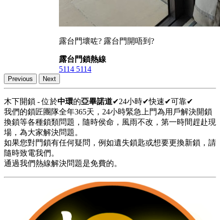
露台門壞咗? 露台門開唔到?
露台門鎖熱線
5114 5114
Previous
Next
木下開鎖 - 位於
中環
的
亞畢諾道
✔24小時✔快速✔可靠✔
我們的鎖匠團隊全年365天，24小時緊急上門為用戶解決開鎖
換鎖等各種鎖類問題，隨時侯命，風雨不改，第一時間趕赴現
場，為大家解決問題。
如果您對門鎖有任何疑問，例如遺失鎖匙或想要更換新鎖，請
隨時致電我們。
通過我們熱線解決問題是免費的。