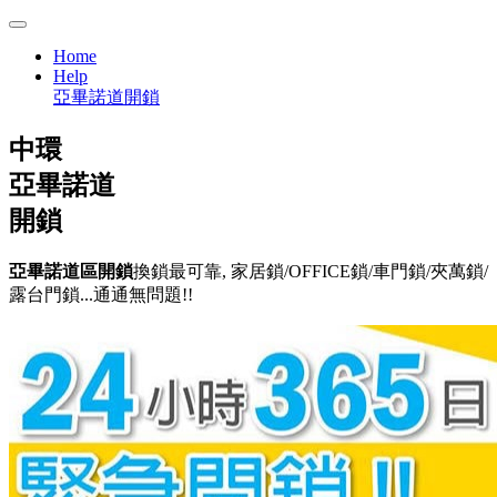
Home
Help
亞畢諾道開鎖
中環
亞畢諾道
開鎖
亞畢諾道區開鎖
換鎖最可靠, 家居鎖/OFFICE鎖/車門鎖/夾萬鎖/
露台門鎖...通通無問題!!