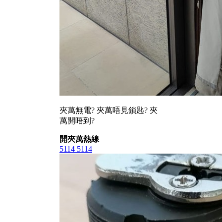
夾萬無電? 夾萬唔見鎖匙? 夾
萬開唔到?
開夾萬熱線
5114 5114