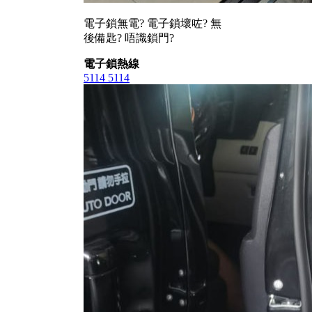
電子鎖無電? 電子鎖壞咗? 無
後備匙? 唔識鎖門?
電子鎖熱線
5114 5114