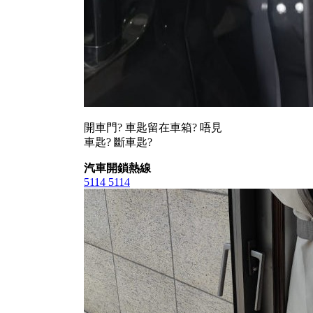
開車門? 車匙留在車箱? 唔見
車匙? 斷車匙?
汽車開鎖熱線
5114 5114