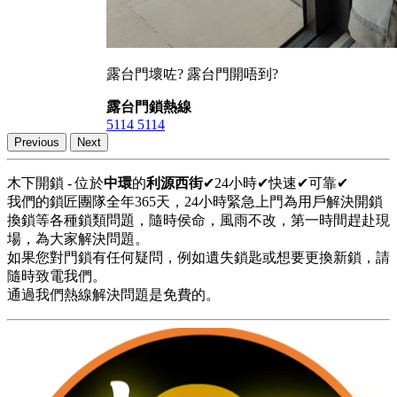
露台門壞咗? 露台門開唔到?
露台門鎖熱線
5114 5114
Previous
Next
木下開鎖 - 位於
中環
的
利源西街
✔24小時✔快速✔可靠✔
我們的鎖匠團隊全年365天，24小時緊急上門為用戶解決開鎖
換鎖等各種鎖類問題，隨時侯命，風雨不改，第一時間趕赴現
場，為大家解決問題。
如果您對門鎖有任何疑問，例如遺失鎖匙或想要更換新鎖，請
隨時致電我們。
通過我們熱線解決問題是免費的。