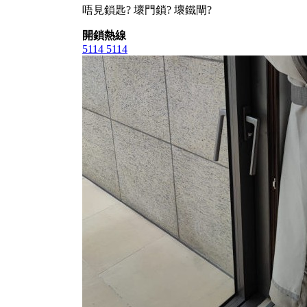
唔見鎖匙? 壞門鎖? 壞鐵閘?
開鎖熱線
5114 5114