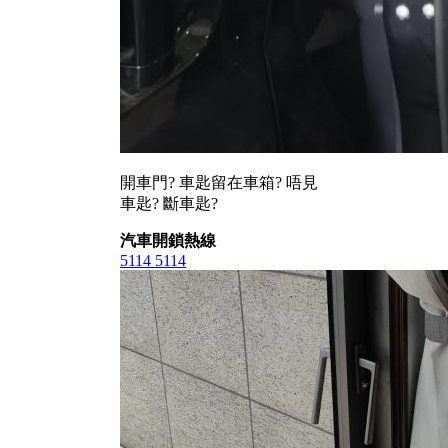
開車門? 車匙留在車箱? 唔見
車匙? 斷車匙?
汽車開鎖熱線
5114 5114