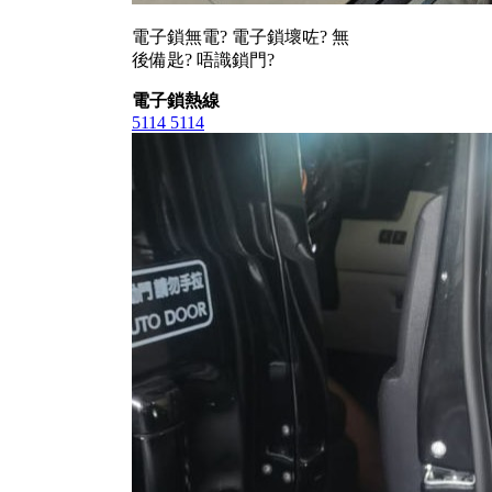
電子鎖無電? 電子鎖壞咗? 無
後備匙? 唔識鎖門?
電子鎖熱線
5114 5114