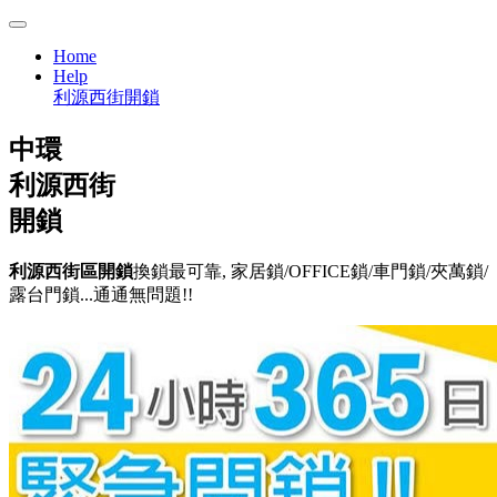
Home
Help
利源西街開鎖
中環
利源西街
開鎖
利源西街區開鎖
換鎖最可靠, 家居鎖/OFFICE鎖/車門鎖/夾萬鎖/
露台門鎖...通通無問題!!