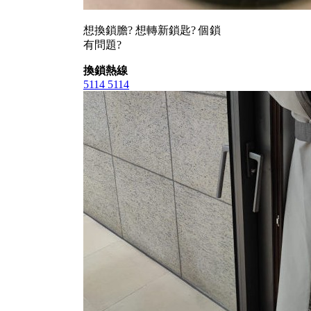
想換鎖膽? 想轉新鎖匙? 個鎖
有問題?
換鎖熱線
5114 5114