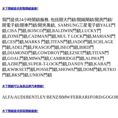
木下開鎖提供那類開鎖服務?
我門提供24小時開鎖服務, 包括開大門鎖/開鐵閘鎖/開房門鎖/
開電子鎖/開車門鎖/開夾萬鎖, SAMSUNG三星電子鎖YALE門
鎖,CISA 門鎖,BONCO門鎖,BALDWIN門鎖,LUCKY門
鎖,ZONE門鎖,CADMAN門鎖,MUL T LOCK門鎖,MARIANI門
鎖,CES門鎖,MARKS 門鎖,TITAN門鎖,JADO門鎖,SCHLAGE
門鎖,ADEL門鎖,FRASCIO門鎖,ISEO門鎖,BIRD門
鎖,DIAMOND門鎖,COWDROY門鎖,EZSET門鎖;TITAN門
鎖,GOAL門鎖,MIWA門鎖,CAMBRIDGE門鎖,ALPHA門
鎖,AZBE門鎖,SUPER-T-LOCK門鎖,DANDY 門鎖,KABA門
鎖,KWIKSET門鎖,POSSE門鎖,SHOWA門鎖,DOM門鎖,JETKO
門鎖,BKS門鎖,UNION門鎖
木下開鎖可以為那品牌汽車開鎖?
ALFA/AUDI/BENTLEY/BENZ/BMW/FERRARI/FORD/GOGORO
木下開鎖提供那區開鎖服務?