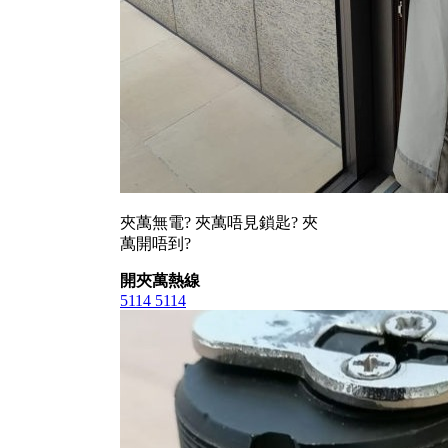
夾萬無電? 夾萬唔見鎖匙? 夾
萬開唔到?
開夾萬熱線
5114 5114