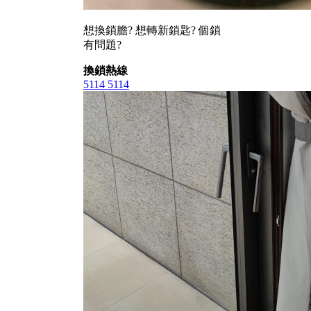
想換鎖膽? 想轉新鎖匙? 個鎖
有問題?
換鎖熱線
5114 5114