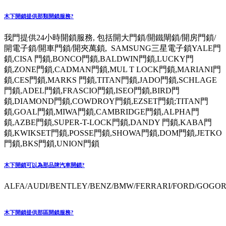
木下開鎖提供那類開鎖服務?
我門提供24小時開鎖服務, 包括開大門鎖/開鐵閘鎖/開房門鎖/
開電子鎖/開車門鎖/開夾萬鎖, SAMSUNG三星電子鎖YALE門
鎖,CISA 門鎖,BONCO門鎖,BALDWIN門鎖,LUCKY門
鎖,ZONE門鎖,CADMAN門鎖,MUL T LOCK門鎖,MARIANI門
鎖,CES門鎖,MARKS 門鎖,TITAN門鎖,JADO門鎖,SCHLAGE
門鎖,ADEL門鎖,FRASCIO門鎖,ISEO門鎖,BIRD門
鎖,DIAMOND門鎖,COWDROY門鎖,EZSET門鎖;TITAN門
鎖,GOAL門鎖,MIWA門鎖,CAMBRIDGE門鎖,ALPHA門
鎖,AZBE門鎖,SUPER-T-LOCK門鎖,DANDY 門鎖,KABA門
鎖,KWIKSET門鎖,POSSE門鎖,SHOWA門鎖,DOM門鎖,JETKO
門鎖,BKS門鎖,UNION門鎖
木下開鎖可以為那品牌汽車開鎖?
ALFA/AUDI/BENTLEY/BENZ/BMW/FERRARI/FORD/GOGORO
木下開鎖提供那區開鎖服務?