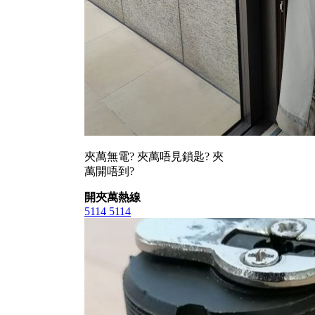
夾萬無電? 夾萬唔見鎖匙? 夾
萬開唔到?
開夾萬熱線
5114 5114