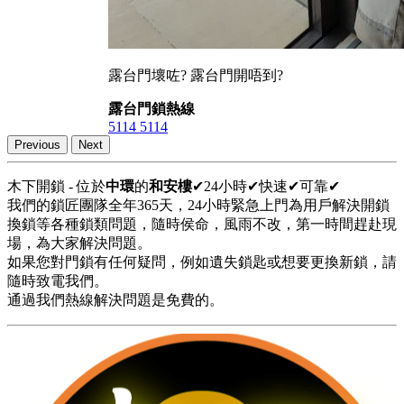
露台門壞咗? 露台門開唔到?
露台門鎖熱線
5114 5114
Previous
Next
木下開鎖 - 位於
中環
的
和安樓
✔24小時✔快速✔可靠✔
我們的鎖匠團隊全年365天，24小時緊急上門為用戶解決開鎖
換鎖等各種鎖類問題，隨時侯命，風雨不改，第一時間趕赴現
場，為大家解決問題。
如果您對門鎖有任何疑問，例如遺失鎖匙或想要更換新鎖，請
隨時致電我們。
通過我們熱線解決問題是免費的。