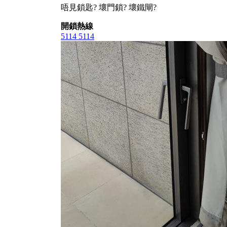
唔見鎖匙? 壞門鎖? 壞鐵閘?
開鎖熱線
5114 5114