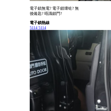
電子鎖無電? 電子鎖壞咗? 無
後備匙? 唔識鎖門?
電子鎖熱線
5114 5114