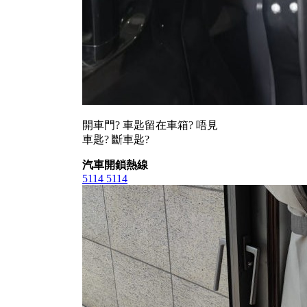
開車門? 車匙留在車箱? 唔見
車匙? 斷車匙?
汽車開鎖熱線
5114 5114