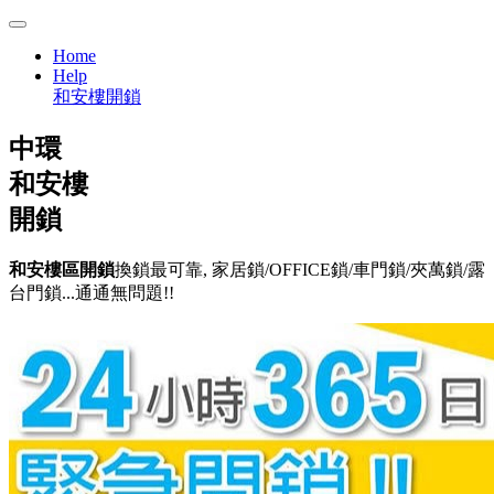
Home
Help
和安樓開鎖
中環
和安樓
開鎖
和安樓區開鎖
換鎖最可靠, 家居鎖/OFFICE鎖/車門鎖/夾萬鎖/露
台門鎖...通通無問題!!